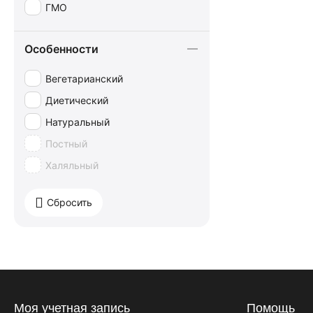
ГМО
Особенности
Вегетарианский
Диетический
Натуральный
Постный
Халяльный
Сбросить
Моя учетная запись
Помощь