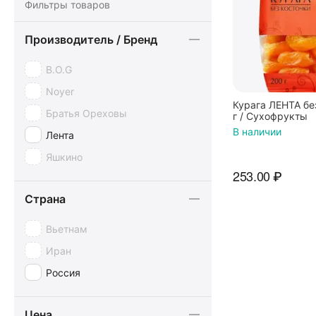
Фильтры товаров
Производитель / Бренд
B.O.G
Noyer
Курага ЛЕНТА бе
Братья Ореховы
г / Сухофрукты
В наличии
Лента
Яшкино
253.00
₽
Страна
Вьетнам
Иран
Россия
Цена