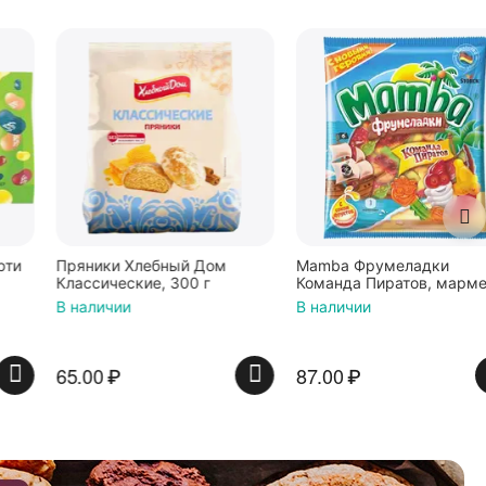
Пряники Хлебный Дом
Mamba Фрумеладки
Классические, 300 г
Команда Пиратов, мармелад
жевательный с фруктовым
В наличии
В наличии
соком и витаминами,
ассорти фруктовых и
ягодных вкусов, 70г / Мамба
65.00
₽
87.00
₽