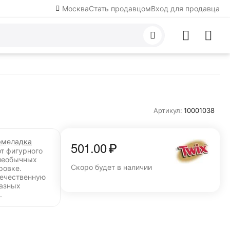
Москва
Стать продавцом
Вход для продавца
Артикул:
10001038
меладка
501.00
₽
от фигурного
необычных
Скоро будет в наличии
ровке.
течественную
разных
.