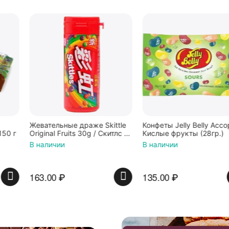
Жевательные драже Skittle
Конфеты Jelly Belly Ассорти
Original Fruits 30g / Скитлс со
Кислые фрукты (28гр.)
вкусом фруктов 30гр в
В наличии
В наличии
красной банке
163.00
₽
135.00
₽