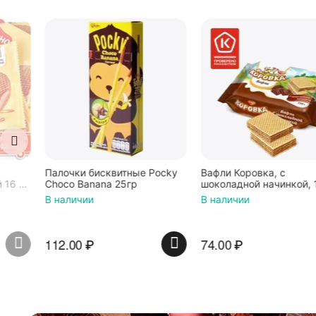
Палочки бисквитные Pocky
Вафли Коровка, c
Choco Banana 25гр
шоколадной начинкой, 150 г
В наличии
В наличии
112.00
₽
74.00
₽