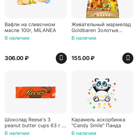
Вафли на сливочном
Жевательный мармелад
масле 100г, MILANEA
Goldbaren Золотые
мишки 100г, Германия
В наличии
В наличии
306.00
₽
155.00
₽
Шоколад Reese's 3
Карамель аскорбинка
peanut butter cups 63 г с
"Candy Smile" Панда
арахисовой пастой
В наличии
В наличии