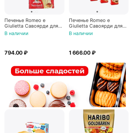
Печенье Romeo e
Печенье Romeo e
Giulietta Савоярди для
Giulietta Савоярди для
приготовления
приготовления
В наличии
В наличии
Тирамису 200г*3штуки
Тирамису 400г*4штуки
794.00
₽
1 666.00
₽