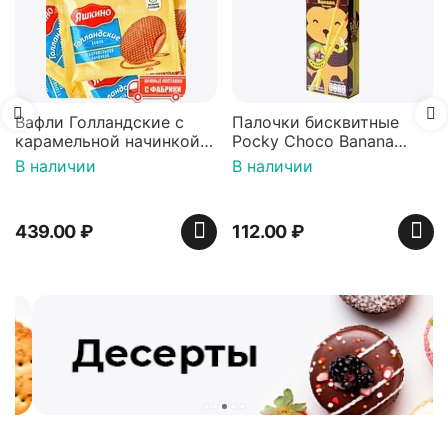
Вафли Голландские с
Палочки бисквитные
карамельной начинкой
Pocky Choco Banana
16 шт по 36 г ТМ Яшкино
25гр
В наличии
В наличии
439.00
₽
112.00
₽