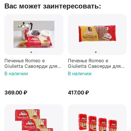
Вас может заинтересовать:
Печенье Romeo e
Печенье Romeo e
Giulietta Савоярди для
Giulietta Савоярди для
приготовления
приготовления
В наличии
В наличии
Тирамису 200г
Тирамису двухцветное
"Какао и ваниль" 200г
369.00
₽
417.00
₽