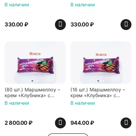
перечная мята 50г,
50г, Нидерланды
В наличии
В наличии
Нидерланды
330.00
₽
330.00
₽
(80 шт.) Маршмеллоу –
(16 шт.) Маршмеллоу –
крем «Клубника» с
крем «Клубника» с
палочками (ТМ
палочками (ТМ
В наличии
В наличии
«Зефирный Лео»)
«Зефирный Лео»)
2 800.00
₽
944.00
₽