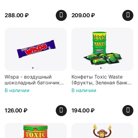
288.00
₽
209.00
₽
Wispa - воздушный
Конфеты Toxic Waste
шоколадный батончик
(Фрукты, Зеленая банка,
36 гр
42 гр).
В наличии
В наличии
126.00
₽
194.00
₽