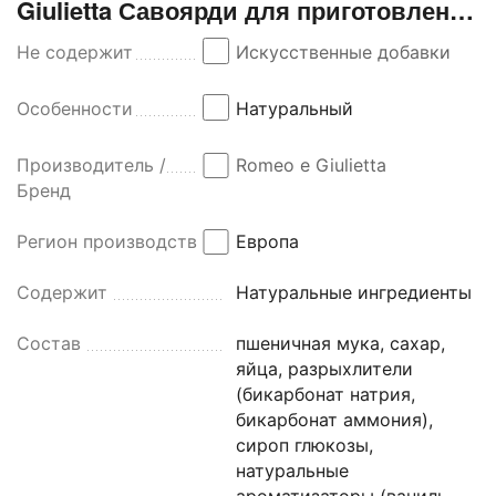
Giulietta Савоярди для приготовления
Тирамису 400г
Не содержит
Искусственные добавки
Особенности
Натуральный
Производитель /
Romeo e Giulietta
Бренд
Регион производства
Европа
Содержит
Натуральные ингредиенты
Состав
пшеничная мука, сахар,
яйца, разрыхлители
(бикарбонат натрия,
бикарбонат аммония),
сироп глюкозы,
натуральные
ароматизаторы (ваниль,