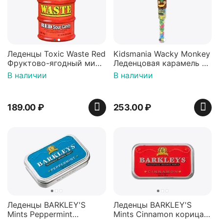
Леденцы Toxic Waste Red
Kidsmania Wacky Monkey
Фруктово-ягодный микс
Леденцовая карамель с
Красная банка 42 г,
игрушкой Ваки Манки
В наличии
В наличии
Пакистан
12г, Китай
189.00
₽
253.00
₽
Леденцы BARKLEY'S
Леденцы BARKLEY'S
Mints Peppermint
Mints Cinnamon корица