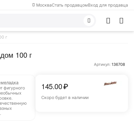
Москва
Стать продавцом
Вход для продавца
00 г
дом 100 г
Артикул:
136708
меладка
145.00
₽
от фигурного
необычных
Скоро будет в наличии
ровке.
течественную
разных
.