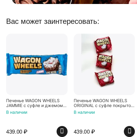
Вас может заинтересовать:
Печенье WAGON WHEELS
Печенье WAGON WHEELS
JAMMIE с суфле и джемом
ORIGINAL с суфле покрытое
покрытое гразурью 228г
гразурью 216г
В наличии
В наличии
439.00
₽
439.00
₽