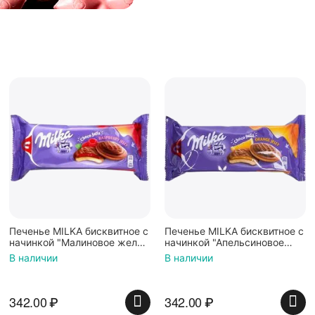
Печенье MILKA бисквитное с
Печенье MILKA бисквитное с
начинкой "Малиновое желе"
начинкой "Апельсиновое
покрытые молочным
желе" покрытые молочным
В наличии
В наличии
шоколадом 147г
шоколадом 147г
342.00
₽
342.00
₽