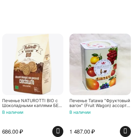
Печенье NATUROTTI BIO с
Печенье Tatawa "Фруктовый
Шоколадными каплями БЕЗ
вагон" (Fruit Wagon) ассорти
ГЛЮТЕНА 300г
700г
В наличии
В наличии
686.00
₽
1 487.00
₽