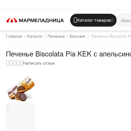
Каталог товаров
Главная
Каталог
Печенье
Бисквит
Печенье Biscolata 
/
/
/
/
Печенье Biscolata Pia KEK с апельси
Написать отзыв