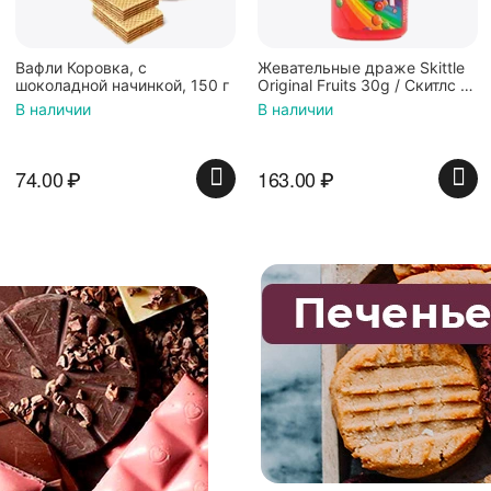
Жевательные драже Skittle
Конфеты Jelly Belly Ассорти
Original Fruits 30g / Скитлс со
Кислые фрукты (28гр.)
вкусом фруктов 30гр в
В наличии
В наличии
красной банке
163.00
₽
135.00
₽