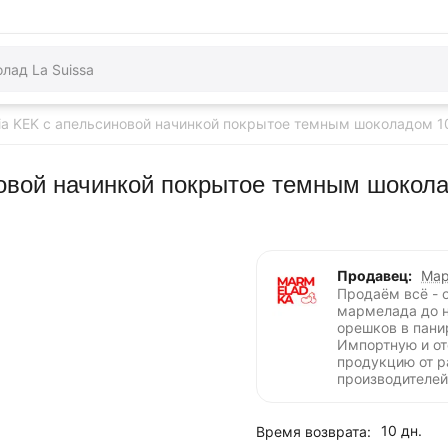
Pia KEK с апельсиновой начинкой покрытое темным шоколадом 1
новой начинкой покрытое темным шокола
Продавец:
Мар
Продаём всё - 
мармелада до 
орешков в пани
Импортную и о
продукцию от 
производителей
10 дн.
Время возврата: