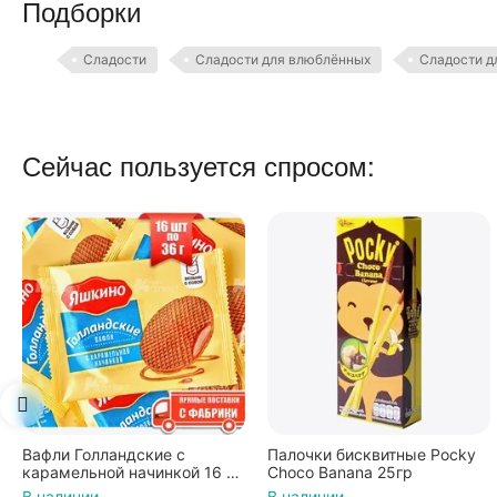
Подборки
Сладости
Сладости для влюблённых
Сладости д
Сейчас пользуется спросом:
Вафли Голландские с
Палочки бисквитные Pocky
карамельной начинкой 16 шт
Choco Banana 25гр
по 36 г ТМ Яшкино
В наличии
В наличии