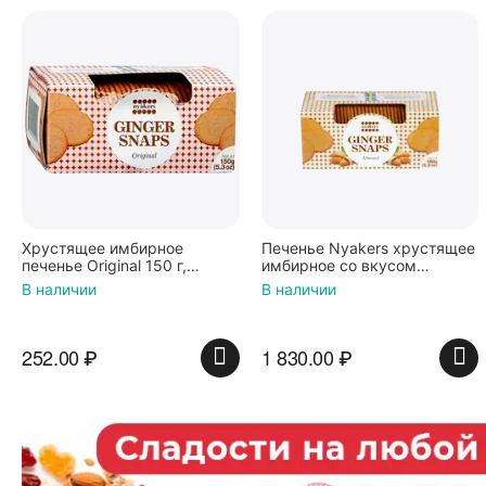
Хрустящее имбирное
Печенье Nyakers хрустящее
печенье Original 150 г,
имбирное со вкусом
NYAKERS
миндаля, 150г, 6 штук
В наличии
В наличии
252.00
₽
1 830.00
₽