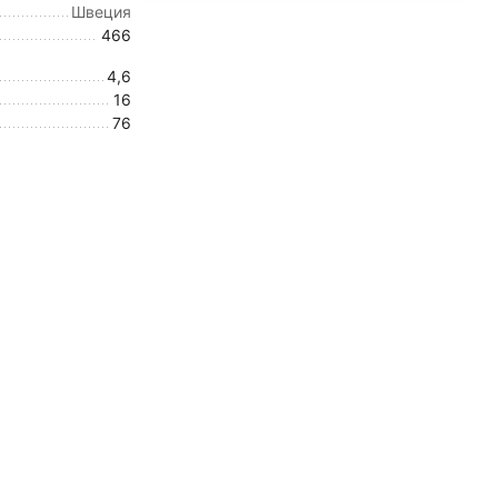
Швеция
466
4,6
16
76