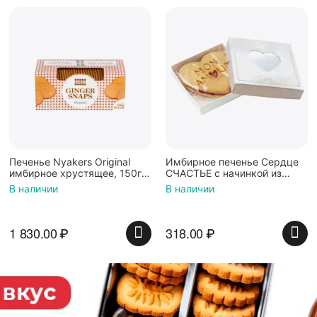
Печенье Nyakers Original
Имбирное печенье Сердце
имбирное хрустящее, 150г,
СЧАСТЬЕ с начинкой из
6 штук
белого шоколада, клюквы и
В наличии
В наличии
апельсина
1 830.00
₽
318.00
₽