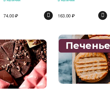
красной банке
74.00
₽
163.00
₽