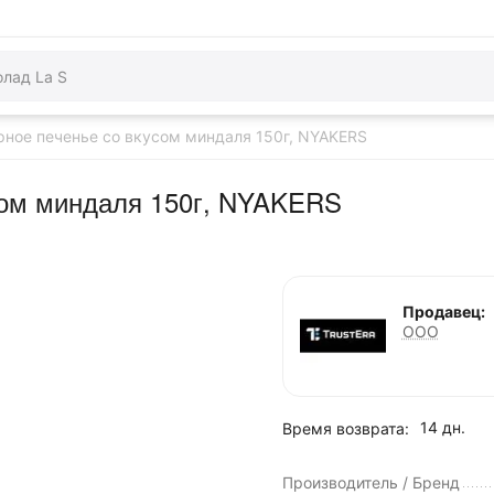
ное печенье со вкусом миндаля 150г, NYAKERS
сом миндаля 150г, NYAKERS
Продавец:
ООО
14 дн.
Время возврата:
Производитель / Бренд