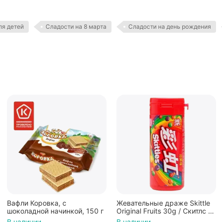
ля детей
Сладости на 8 марта
Сладости на день рождения
Вафли Коровка, c
Жевательные драже Skittle
шоколадной начинкой, 150 г
Original Fruits 30g / Скитлс со
вкусом фруктов 30гр в
В наличии
В наличии