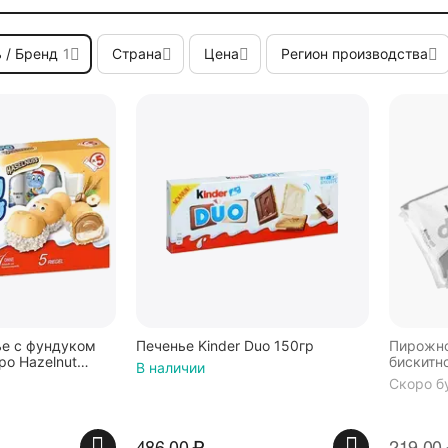
 / Бренд
1
Страна
Цена
Регион производства
ье с фундуком
Печенье Kinder Duo 150гр
Пирожное
po Hazelnut
бискитн
В наличии
Скоро б
486.00
₽
219.00