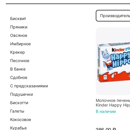
Производитель
Бисквит
Пряники
Овсяное
Имбирное
Крекер
Песочное
В банке
Сдобное
С предсказаниями
Подушечки
Молочное печен
Бискотти
Kinder Happy Hip
103,5гр
Галеты
В наличии
Кокосовое
Курабье
386.00
₽