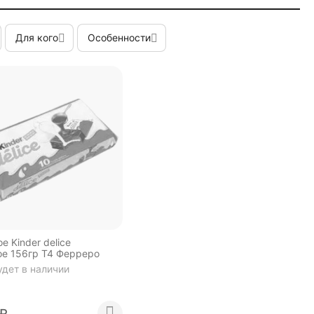
Для кого
Особенности
 Kinder delice
ое 156гр Т4 Ферреро
удет в наличии
₽