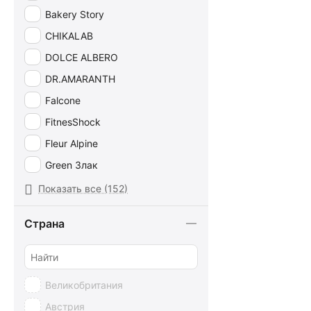
Bakery Story
CHIKALAB
DOLCE ALBERO
DR.AMARANTH
Falcone
FitnesShock
Fleur Alpine
Green Злак
I dolci di montagna
Показать все (152)
Iris Delicia
Страна
Jacobsens Bakery
KDV
KREMBER
Великобритания
MAGIC GRAIN
Австрия