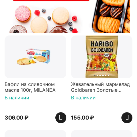
Вафли на сливочном
Жевательный мармелад
масле 100г, MILANEA
Goldbaren Золотые
мишки 100г, Германия
В наличии
В наличии
306.00
₽
155.00
₽