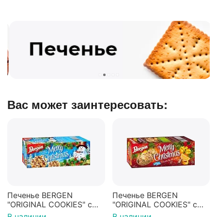
Вас может заинтересовать:
Печенье BERGEN
Печенье BERGEN
"ORIGINAL COOKIES" с
"ORIGINAL COOKIES" с
арахисом,
кусочками шоколада и
В наличии
В наличии