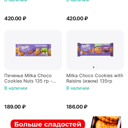
декорированное темным
цедрой апельсина 135г
шоколадом 150г
420.00
₽
420.00
₽
Печенье Milka Choco
Milka Choco Cookies with
Cookies Nuts 135 гр -
Raisins (изюм) 135гр
овсяное с шоколадом и
В наличии
В наличии
фундуком
189.00
₽
186.00
₽