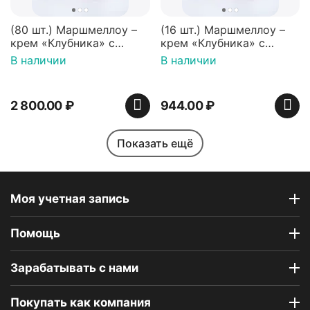
(80 шт.) Маршмеллоу –
(16 шт.) Маршмеллоу –
крем «Клубника» с
крем «Клубника» с
палочками (ТМ
палочками (ТМ
В наличии
В наличии
«Зефирный Лео»)
«Зефирный Лео»)
2 800.00
₽
944.00
₽
Показать ещё
Моя учетная запись
Помощь
Индийская сладость
Набор пирожных
Haldirams Соан кейк
картошка (пирожные
Зарабатывать с нами
(Soan cake), 250 г
ассорти), 6 шт
В наличии
В наличии
Покупать как компания