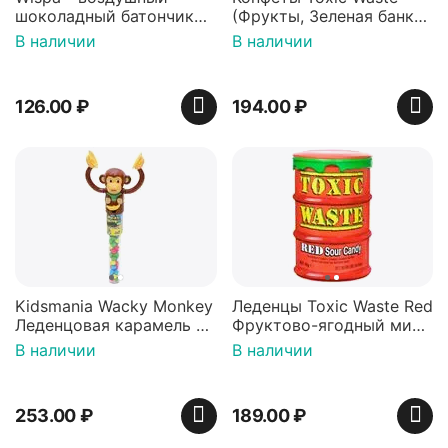
шоколадный батончик
(Фрукты, Зеленая банка,
36 гр
42 гр).
В наличии
В наличии
126.00
₽
194.00
₽
Kidsmania Wacky Monkey
Леденцы Toxic Waste Red
Леденцовая карамель с
Фруктово-ягодный микс
игрушкой Ваки Манки
Красная банка 42 г,
В наличии
В наличии
12г, Китай
Пакистан
253.00
₽
189.00
₽