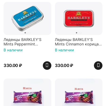
Леденцы BARKLEY'S
Леденцы BARKLEY'S
Mints Peppermint
Mints Cinnamon корица
перечная мята 50г,
50г, Нидерланды
В наличии
В наличии
Нидерланды
330.00
₽
330.00
₽