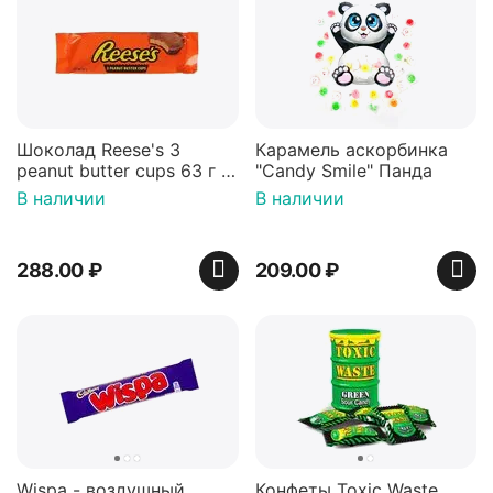
Шоколад Reese's 3
Карамель аскорбинка
peanut butter cups 63 г с
"Candy Smile" Панда
арахисовой пастой
В наличии
В наличии
288.00
₽
209.00
₽
Wispa - воздушный
Конфеты Toxic Waste