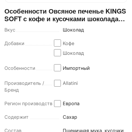
Особенности Овсяное печенье KINGS
SOFT с кофе и кусочками шоколада
180 г, ALLATINI
Вкус
Шоколад
Добавки
Кофе
Шоколад
Особенности
Импортный
Производитель /
Allatini
Бренд
Регион производства
Европа
Содержит
Сахар
Состав
Пшеничная мука, кусочки