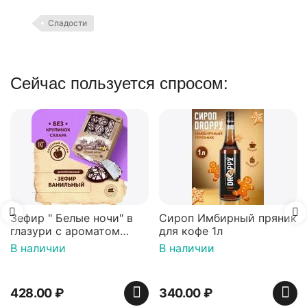
Сладости
Сейчас пользуется спросом:
Вафли Голландские с
карамельной начинко
16 шт по 36 г ТМ Яшк
В наличии
439.00
₽
 в
Сироп Имбирный пряник
для кофе 1л
нный
В наличии
)
340.00
₽