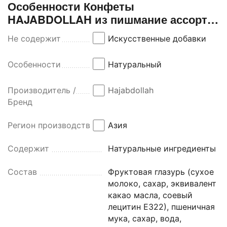
Особенности Конфеты
HAJABDOLLAH из пишмание ассорти
со вкусом клубники, арбуза и
Не содержит
Искусственные добавки
апельсина во фруктовой глазури 300г
Особенности
Натуральный
Производитель /
Hajabdollah
Бренд
Регион производства
Азия
Содержит
Натуральные ингредиенты
Состав
Фруктовая глазурь (сухое
молоко, сахар, эквивалент
какао масла, соевый
лецитин Е322), пшеничная
мука, сахар, вода,