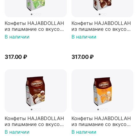
Конфеты HAJABDOLLAH
Конфеты HAJABDOLLAH
из пишмание со вкусом
из пишмание со вкусом
дыни во фруктовой
горького шоколада 60%
В наличии
В наличии
глазури 180г
в шоколадной глазури
180г
317.00
₽
317.00
₽
Конфеты HAJABDOLLAH
Конфеты HAJABDOLLAH
из пишмание со вкусом
из пишмание со вкусом
ванили шоколадной
апельсина во фруктовой
В наличии
В наличии
глазури 180г
глазури 180г