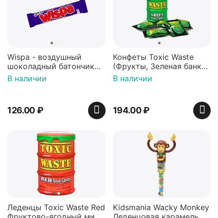
Wispa - воздушный
Конфеты Toxic Waste
шоколадный батончик
(Фрукты, Зеленая банка,
36 гр
42 гр).
В наличии
В наличии
126.00
₽
194.00
₽
Леденцы Toxic Waste Red
Kidsmania Wacky Monkey
Фруктово-ягодный микс
Леденцовая карамель с