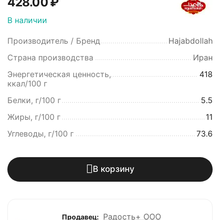
428.00
₽
В наличии
Производитель / Бренд
Hajabdollah
Страна производства
Иран
Энергетическая ценность,
418
ккал/100 г
Белки, г/100 г
5.5
Жиры, г/100 г
11
Углеводы, г/100 г
73.6
В корзину
Радость+ ООО
Продавец: