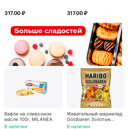
317.00
₽
317.00
₽
Вафли на сливочном
Жевательный мармелад
масле 100г, MILANEA
Goldbaren Золотые
мишки 100г, Германия
В наличии
В наличии