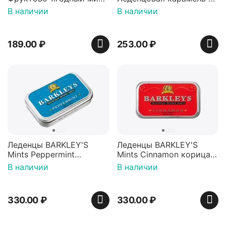
Красная банка 42 г,
игрушкой Ваки Манки
В наличии
В наличии
Пакистан
12г, Китай
189.00
₽
253.00
₽
Леденцы BARKLEY'S
Леденцы BARKLEY'S
Mints Peppermint
Mints Cinnamon корица
перечная мята 50г,
50г, Нидерланды
В наличии
В наличии
Нидерланды
330.00
₽
330.00
₽