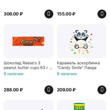
306.00
₽
155.00
₽
Шоколад Reese's 3
Карамель аскорбинка
peanut butter cups 63 г с
"Candy Smile" Панда
арахисовой пастой
В наличии
В наличии
288.00
₽
209.00
₽