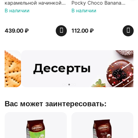
карамельной начинкой
Pocky Choco Banana
16 шт по 36 г ТМ Яшкино
25гр
В наличии
В наличии
439.00
₽
112.00
₽
Вас может заинтересовать: