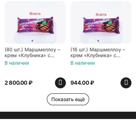
(80 шт.) Маршмеллоу –
(16 шт.) Маршмеллоу –
крем «Клубника» с
крем «Клубника» с
палочками (ТМ
палочками (ТМ
В наличии
В наличии
«Зефирный Лео»)
«Зефирный Лео»)
2 800.00
₽
944.00
₽
Показать ещё
Моя учетная запись