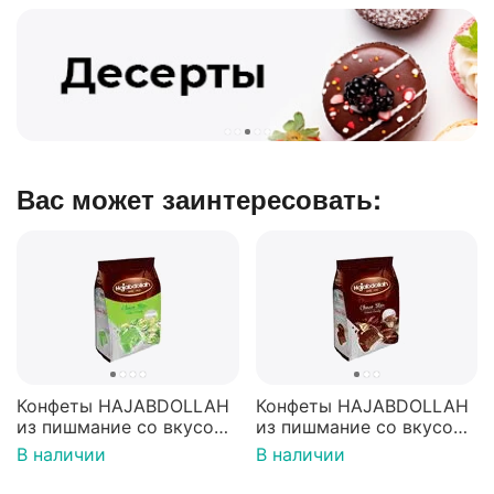
Вас может заинтересовать:
Конфеты HAJABDOLLAH
Конфеты HAJABDOLLAH
из пишмание со вкусом
из пишмание со вкусом
дыни во фруктовой
горького шоколада 60%
В наличии
В наличии
глазури 180г
в шоколадной глазури
180г