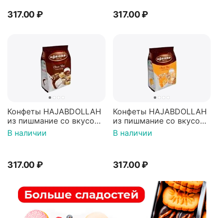
317.00
₽
317.00
₽
Конфеты HAJABDOLLAH
Конфеты HAJABDOLLAH
из пишмание со вкусом
из пишмание со вкусом
ванили шоколадной
апельсина во фруктовой
В наличии
В наличии
глазури 180г
глазури 180г
317.00
₽
317.00
₽