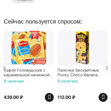
Сейчас пользуется спросом:
Вафли
шокол
150 г
В нал
74.0
ли Голландские с
Палочки бисквитные
амельной начинкой
Pocky Choco Banana
шт по 36 г ТМ Яшкино
25гр
аличии
В наличии
.00
₽
112.00
₽