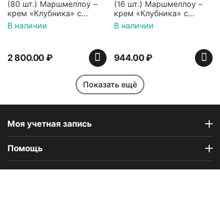
(80 шт.) Маршмеллоу –
(16 шт.) Маршмеллоу –
крем «Клубника» с
крем «Клубника» с
палочками (ТМ
палочками (ТМ
В наличии
В наличии
«Зефирный Лео»)
«Зефирный Лео»)
2 800.00
₽
944.00
₽
Показать ещё
Моя учетная запись
Помощь
Индийская сладость
Набор пирожных
Haldirams Соан кейк
картошка (пирожные
Зарабатывать с нами
(Soan cake), 250 г
ассорти), 6 шт
В наличии
В наличии
Покупать как компания
642.00
₽
1 890.00
₽