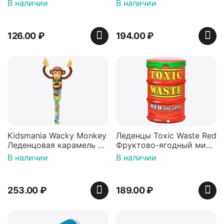
36 гр
42 гр).
В наличии
В наличии
126.00
₽
194.00
₽
Kidsmania Wacky Monkey
Леденцы Toxic Waste Red
Леденцовая карамель с
Фруктово-ягодный микс
игрушкой Ваки Манки
Красная банка 42 г,
В наличии
В наличии
12г, Китай
Пакистан
253.00
₽
189.00
₽