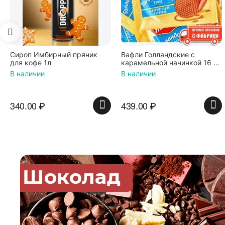
Сироп Имбирный пряник
Вафли Голландские с
для кофе 1л
карамельной начинкой 16 шт
по 36 г ТМ Яшкино
В наличии
В наличии
340.00
₽
439.00
₽