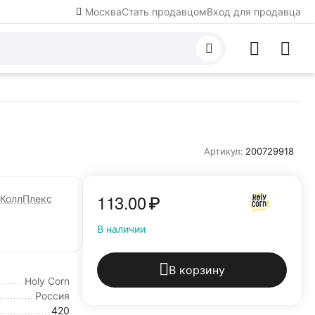
Москва
Стать продавцом
Вход для продавца
Артикул:
200729918
113.00
₽
КоллПлекс
В наличии
В корзину
Holy Corn
Россия
420