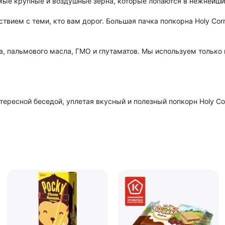
мые крупные и воздушные зерна, которые лопаются в нежнейшие
твием с теми, кто вам дорог. Большая пачка попкорна Holy Cor
а, пальмового масла, ГМО и глутаматов. Мы используем только
тересной беседой, уплетая вкусный и полезный попкорн Holy Co