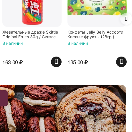
Жевательные драже Skittle
Конфеты Jelly Belly Ассорти
Original Fruits 30g / Скитлс со
Кислые фрукты (28гр.)
вкусом фруктов 30гр в
В наличии
В наличии
красной банке
163.00
₽
135.00
₽