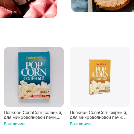
Попкорн CorinCorn соленый,
Попкорн CorinCorn сырный,
для микроволновой печи,
для микроволновой печи, 85
100 г
г
В наличии
В наличии