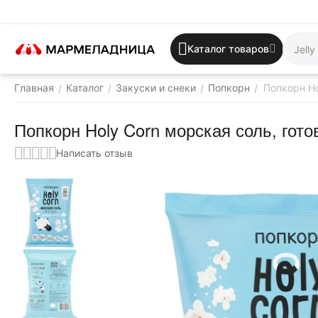
Каталог товаров
Главная
Каталог
Закуски и снеки
Попкорн
Попкорн Ho
/
/
/
/
Попкорн Holy Corn морская соль, готов
Написать отзыв