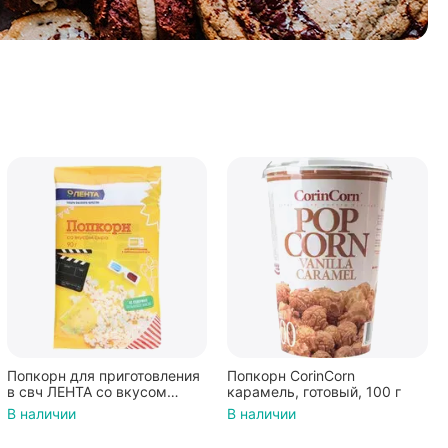
Попкорн для приготовления
Попкорн CorinCorn
в свч ЛЕНТА со вкусом
карамель, готовый, 100 г
сыра, 90 г - 10 шт.
В наличии
В наличии