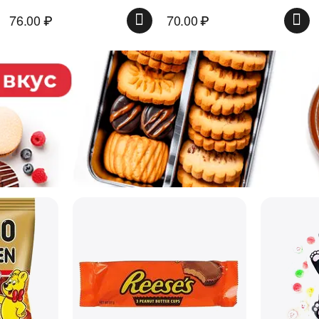
76.00
₽
70.00
₽