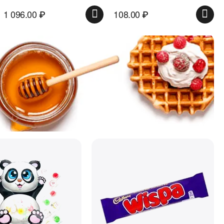
1 096.00
₽
108.00
₽