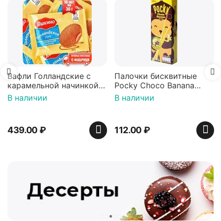
Вафли Коровка, c
шоколадной начинко
150 г
В наличии
74.00
₽
 с
Палочки бисквитные
кой
Pocky Choco Banana
шкино
25гр
В наличии
112.00
₽