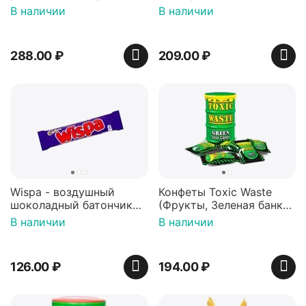
арахисовой пастой
В наличии
В наличии
288.00
₽
209.00
₽
Wispa - воздушный
Конфеты Toxic Waste
шоколадный батончик
(Фрукты, Зеленая банка,
36 гр
42 гр).
В наличии
В наличии
126.00
₽
194.00
₽