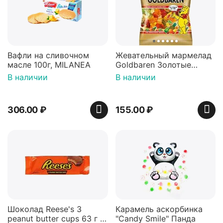
Вафли на сливочном
Жевательный мармелад
масле 100г, MILANEA
Goldbaren Золотые
мишки 100г, Германия
В наличии
В наличии
306.00
₽
155.00
₽
Шоколад Reese's 3
Карамель аскорбинка
peanut butter cups 63 г с
"Candy Smile" Панда