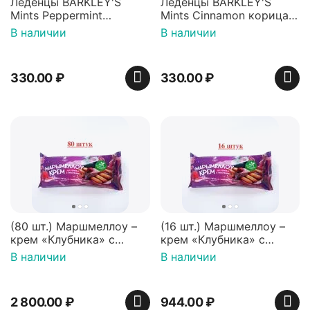
Леденцы BARKLEY'S
Леденцы BARKLEY'S
Mints Peppermint
Mints Cinnamon корица
перечная мята 50г,
50г, Нидерланды
В наличии
В наличии
Нидерланды
330.00
₽
330.00
₽
(80 шт.) Маршмеллоу –
(16 шт.) Маршмеллоу –
крем «Клубника» с
крем «Клубника» с
палочками (ТМ
палочками (ТМ
В наличии
В наличии
«Зефирный Лео»)
«Зефирный Лео»)
2 800.00
₽
944.00
₽