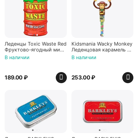
Леденцы Toxic Waste Red
Kidsmania Wacky Monkey
Фруктово-ягодный микс
Леденцовая карамель с
Красная банка 42 г,
игрушкой Ваки Манки
В наличии
В наличии
Пакистан
12г, Китай
189.00
₽
253.00
₽