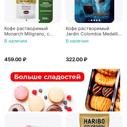
Кофе растворимый
Кофе растворимый
Monarch Miligrano, с
Jardin Colombia Medellin,
молотым, 200 г
150 г
В наличии
В наличии
459.00
₽
322.00
₽