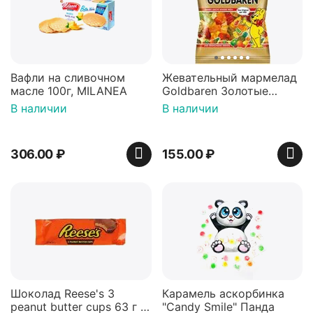
Вафли на сливочном
Жевательный мармелад
масле 100г, MILANEA
Goldbaren Золотые
мишки 100г, Германия
В наличии
В наличии
306.00
₽
155.00
₽
Шоколад Reese's 3
Карамель аскорбинка
peanut butter cups 63 г с
"Candy Smile" Панда