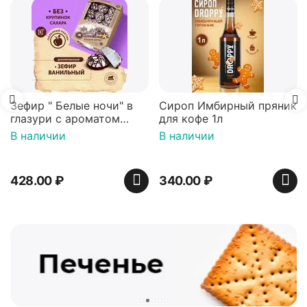
Вафли Голландск
карамельной нач
16 шт по 36 г Т
В наличии
439.00
₽
ночи" в
Сироп Имбирный пряник
атом
для кофе 1л
рованный
В наличии
визор)
340.00
₽