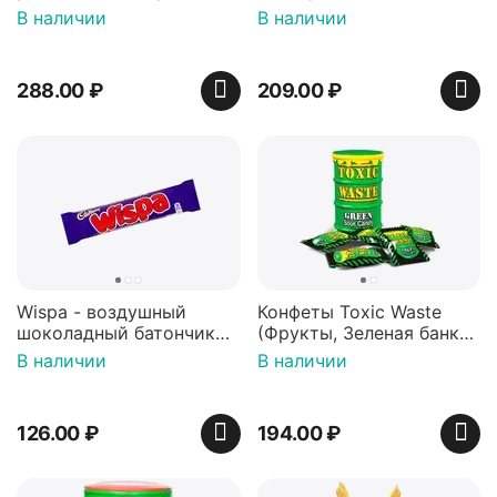
арахисовой пастой
В наличии
В наличии
288.00
₽
209.00
₽
Wispa - воздушный
Конфеты Toxic Waste
шоколадный батончик
(Фрукты, Зеленая банка,
36 гр
42 гр).
В наличии
В наличии
126.00
₽
194.00
₽