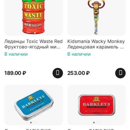
Леденцы Toxic Waste Red
Kidsmania Wacky Monkey
Фруктово-ягодный микс
Леденцовая карамель с
Красная банка 42 г,
игрушкой Ваки Манки
В наличии
В наличии
Пакистан
12г, Китай
189.00
₽
253.00
₽