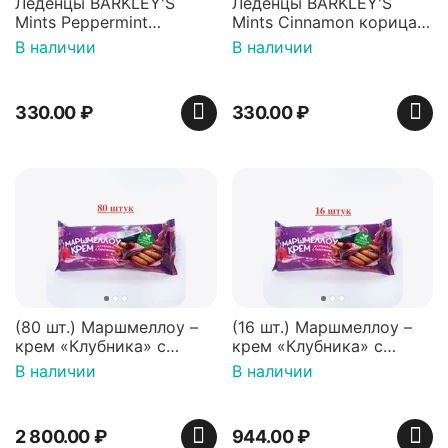
Леденцы BARKLEY'S
Леденцы BARKLEY'S
Mints Peppermint
Mints Cinnamon корица
перечная мята 50г,
50г, Нидерланды
В наличии
В наличии
Нидерланды
330.00
₽
330.00
₽
(80 шт.) Маршмеллоу –
(16 шт.) Маршмеллоу –
крем «Клубника» с
крем «Клубника» с
палочками (ТМ
палочками (ТМ
В наличии
В наличии
«Зефирный Лео»)
«Зефирный Лео»)
2 800.00
₽
944.00
₽