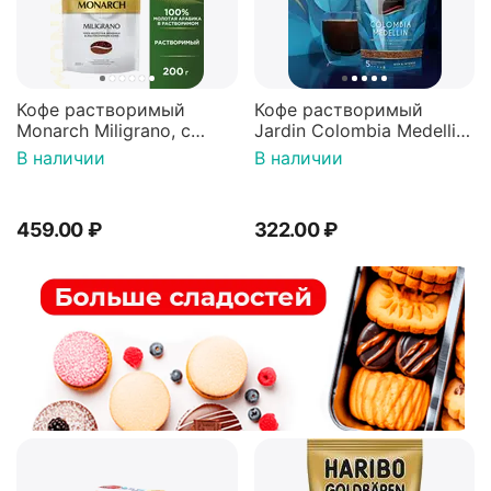
Кофе растворимый
Кофе растворимый
Monarch Miligrano, с
Jardin Colombia Medellin,
молотым, 200 г
150 г
В наличии
В наличии
459.00
₽
322.00
₽