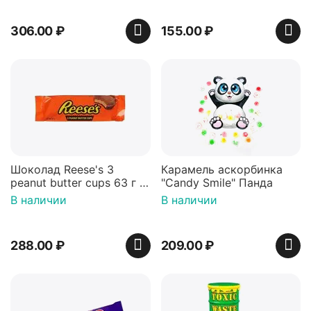
306.00
₽
155.00
₽
Шоколад Reese's 3
Карамель аскорбинка
peanut butter cups 63 г с
"Candy Smile" Панда
арахисовой пастой
В наличии
В наличии
288.00
₽
209.00
₽