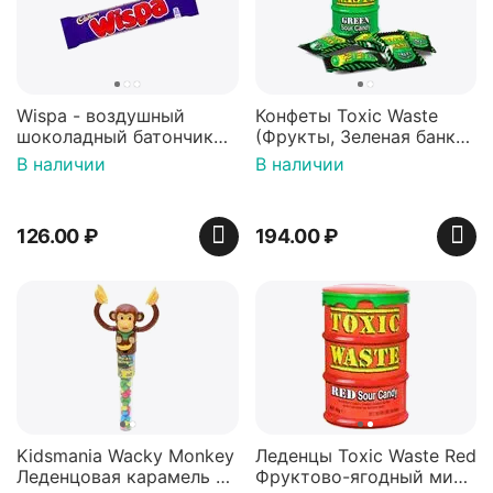
Wispa - воздушный
Конфеты Toxic Waste
шоколадный батончик
(Фрукты, Зеленая банка,
36 гр
42 гр).
В наличии
В наличии
126.00
₽
194.00
₽
Kidsmania Wacky Monkey
Леденцы Toxic Waste Red
Леденцовая карамель с
Фруктово-ягодный микс