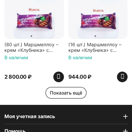
(80 шт.) Маршмеллоу –
(16 шт.) Маршмеллоу –
крем «Клубника» с
крем «Клубника» с
палочками (ТМ
палочками (ТМ
В наличии
В наличии
«Зефирный Лео»)
«Зефирный Лео»)
2 800.00
₽
944.00
₽
Показать ещё
Моя учетная запись
Помощь