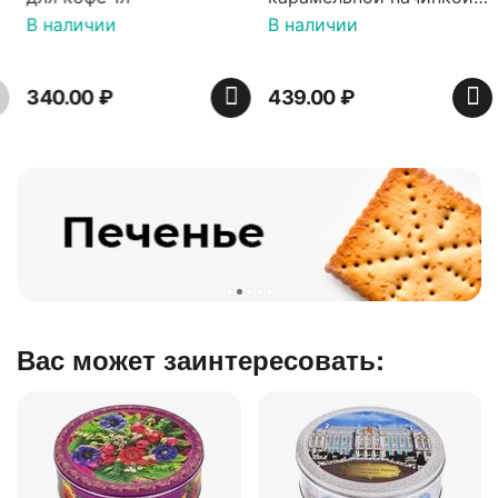
16 шт по 36 г ТМ Яшкино
В наличии
В наличии
340.00
₽
439.00
₽
Вас может заинтересовать: