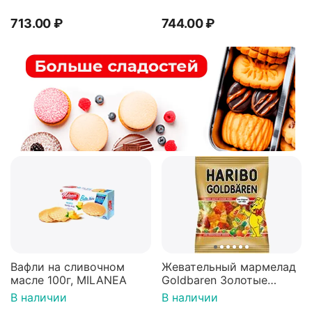
713.00
₽
744.00
₽
Вафли на сливочном
Жевательный мармелад
масле 100г, MILANEA
Goldbaren Золотые
мишки 100г, Германия
В наличии
В наличии