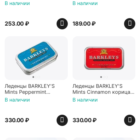
игрушкой Ваки Манки
Красная банка 42 г,
В наличии
В наличии
12г, Китай
Пакистан
253.00
₽
189.00
₽
Леденцы BARKLEY'S
Леденцы BARKLEY'S
Mints Peppermint
Mints Cinnamon корица
перечная мята 50г,
50г, Нидерланды
В наличии
В наличии
Нидерланды
330.00
₽
330.00
₽