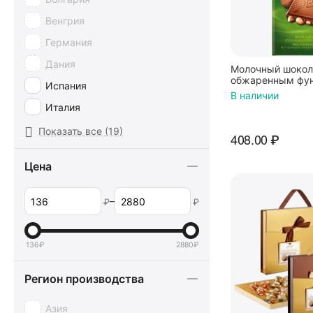
CACHET
Венгрия
Cadbury
Германия
Cailler
Дания
Молочный шокол
Camille Bloch
обжаренным фун
Испания
Carletti
В наличии
Италия
Cemoi
Нидерланды
Показать все (19)
408.00
₽
Chokocat. Вкусные подарки
Польша
Delaviuda
Цена
Россия
DOLFIN
США
–
₽
₽
DOVE
Турция
Elah Dufour Novi
Финляндия
Elbfein
136
₽
2880
₽
Франция
FAZER
Регион производства
Чехия
Galaxy
Швейцария
Азия
GUYLIAN