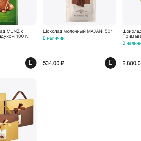
ад MUNZ с
Шоколад молочный MAJANI 50г
Шоколад
дуком 100 г.
Примавер
В наличии
В налич
534.00
₽
2 880.0