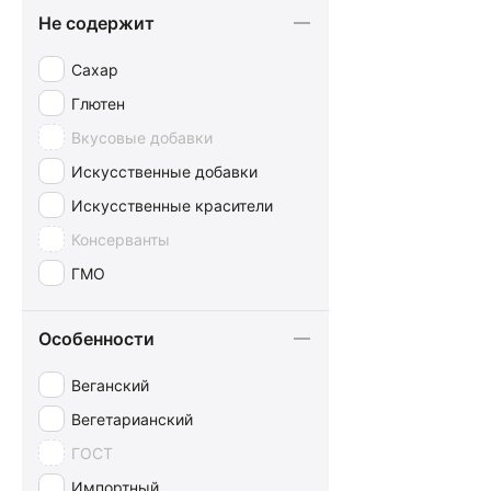
SORINI
Не содержит
Spartak
Steenland
Сахар
Tibi
Глютен
Toblerone
Вкусовые добавки
Valor
Искусственные добавки
Villars
Искусственные красители
Vivani
Консерванты
Willie's Cacao
ГМО
WINDEL
Особенности
А.Коркунов
Аленка
Веганский
Вкусная помощь
Вегетарианский
Воздушный
ГОСТ
Золотое правило
Импортный