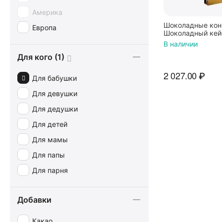
Америка
Hamlet
Шоколадные кон
Европа
Hauswirth
Шоколадный кейс
В наличии
Heidel
Для кого (1)
Hershey's
2 027.00
₽
iChoc
Для бабушки
Jacquot
Для девушки
Jelly Belly (Джелли Белли)
Для дедушки
Kim's
Для детей
Kinder
Для мамы
KitKat
Для папы
Klaus
Для парня
La Suissa
Laica
Добавки
Lindt
Какао