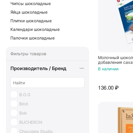
Чипсы шоколадные
Яйца шоколадные
Плитки шоколадные
Календари шоколадные
Палочки шоколадные
Фильтры товаров
Молочный шоколад
добавления саха
Производитель / Бренд
В наличии
136.00
₽
B.O.G
Bind
Bob
BUCHERON
Chocolate Studio