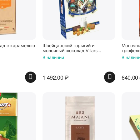
ад с карамелью
Швейцарский горький и
Молочны
молочный шоколад Villars
трюфель
(Вилларс) ассорти в мини-
лесными
В наличии
В налич
плитках 250 гр
1 492.00
₽
640.00