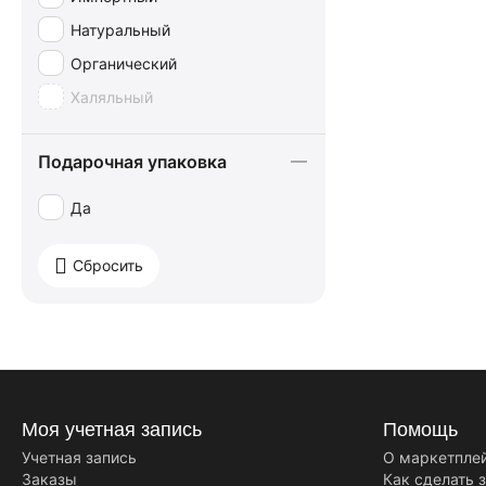
Россия щедрая душа
Натуральный
Сормовская КФ
Органический
Simon Coll
Халяльный
Подарочная упаковка
Да
Сбросить
Моя учетная запись
Помощь
Учетная запись
О маркетпле
Заказы
Как сделать 