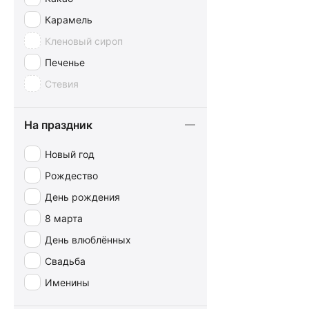
M&M's
Карамель
Maestrani
Кленовый сироп
Merci
Печенье
Milka
Стевия
Minor
MONARDO
На праздник
Movenpick
Новый год
Munz
Рождество
Nesquik
День рождения
Nestle
8 марта
Nuts
День влюблённых
Reber Mozart
Свадьба
Ritter Sport
Именины
Schogetten