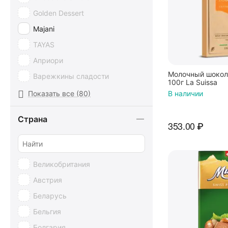
Golden Dessert
Majani
TAYAS
Априори
Молочный шокол
Варежкины сладости
100г La Suissa
Красный октябрь
Показать все (80)
В наличии
ПУРПУР
Страна
Aero (Nestle)
353.00
₽
Alpen Gold
Ameri
Великобритания
Baci
Австрия
Baltyk
Беларусь
Belfine
Бельгия
BIANCA
Болгария