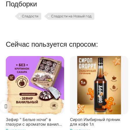
Подборки
Сладости
Сладости на Новый год
Сейчас пользуется спросом:
Сироп Имбирный пряник
Вафли Голландские с
или
для кофе 1л
карамельной начинкой 1
*4
по 36 г ТМ Яшкино