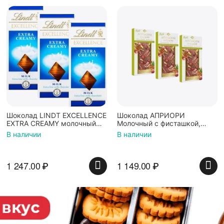
Шоколад LINDT EXCELLENCE
Шоколад АПРИОРИ
EXTRA CREAMY молочный
Молочный с фисташкой,
сливочный (Франция) 100г
пеканом и брусникой
В наличии
В наличии
3штуки
100г*3штуки
1 247.00
₽
1 149.00
₽