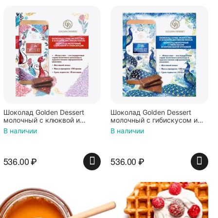
Шоколад Golden Dessert
Шоколад Golden Dessert
молочный с клюквой и
молочный с гибискусом и
гибискусом (КОТИКИ) 100г
карамельной крошкой (ЖАР
В наличии
В наличии
ПТИЦА) 100г
536.00
₽
536.00
₽