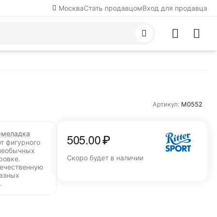
Москва
Стать продавцом
Вход для продавца
Артикул:
M0552
меладка
505.00
₽
от фигурного
необычных
Скоро будет в наличии
ровке.
течественную
разных
.