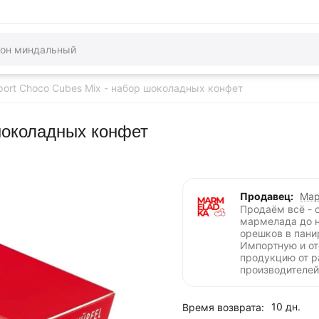
Sport Choco Cubes Mix - набор шоколадных конфет
 шоколадных конфет
Продавец:
Мар
Продаём всё - 
мармелада до 
орешков в пани
Импортную и о
продукцию от 
производителей
10 дн.
Время возврата: