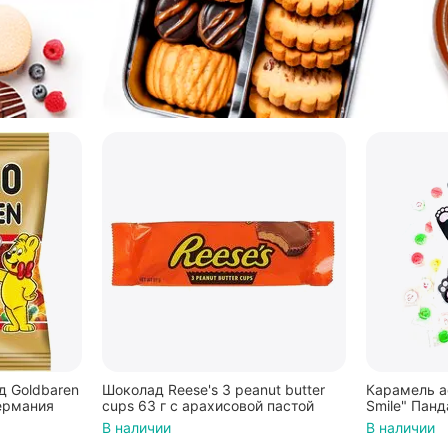
 Goldbaren
Шоколад Reese's 3 peanut butter
Карамель а
ермания
cups 63 г с арахисовой пастой
Smile" Панд
В наличии
В наличии