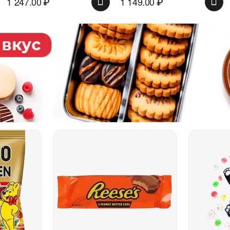
1 247.00
₽
1 149.00
₽