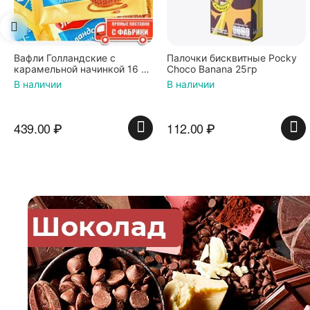
Вафли Голландские с
Палочки бисквитные Pocky
карамельной начинкой 16 шт
Choco Banana 25гр
по 36 г ТМ Яшкино
В наличии
В наличии
439.00
₽
112.00
₽