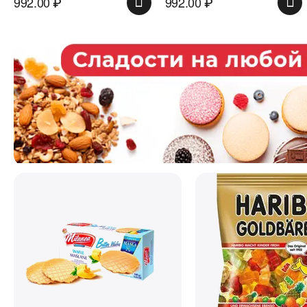
992.00
₽
992.00
₽