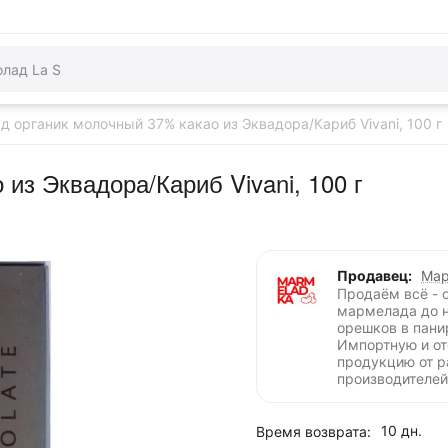
д органик молочный 37% какао из Эквадора/Кариб Vivani, 100 г
из Эквадора/Кариб Vivani, 100 г
Продавец:
Мар
Продаём всё - 
мармелада до 
орешков в пани
Импортную и о
продукцию от 
производителей
10 дн.
Время возврата: