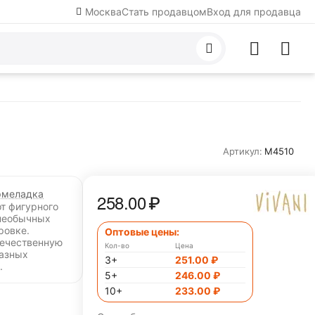
Москва
Стать продавцом
Вход для продавца
Артикул:
M4510
меладка
258.00
₽
от фигурного
необычных
ровке.
Оптовые цены:
течественную
Кол-во
Цена
разных
3+
251.00
₽
.
5+
246.00
₽
10+
233.00
₽