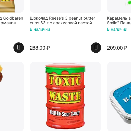
 Goldbaren
Шоколад Reese's 3 peanut butter
Карамель а
ермания
cups 63 г с арахисовой пастой
Smile" Панд
В наличии
В наличии
288.00
₽
209.00
₽