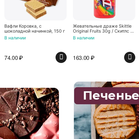
Вафли Коровка, c
Жевательные драже Skittle
шоколадной начинкой, 150 г
Original Fruits 30g / Скитлс со
вкусом фруктов 30гр в
В наличии
В наличии
красной банке
74.00
₽
163.00
₽