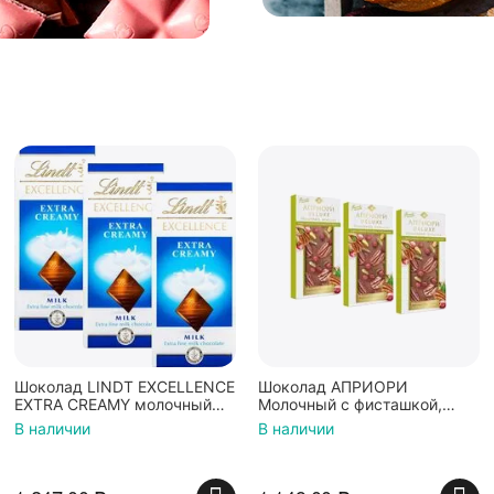
Шоколад LINDT EXCELLENCE
Шоколад АПРИОРИ
EXTRA CREAMY молочный
Молочный с фисташкой,
сливочный (Франция) 100г
пеканом и брусникой
В наличии
В наличии
3штуки
100г*3штуки