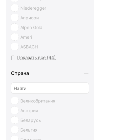
Niederegger
Априори
Alpen Gold
Ameri
ASBACH
Baci
Показать все (64)
Baltyk
Страна
Belfine
BIANCA
Bohme
Великобритания
CACHET
Австрия
Cadbury
Беларусь
Cailler
Бельгия
Camille Bloch
Германия