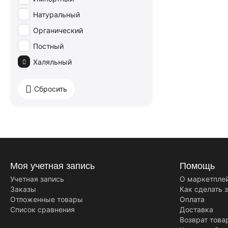
Schogetten
Натуральный
Spartak
Органический
Toblerone
Постный
Valor
Халяльный
Villars
Willie's Cacao
Сбросить
А.Коркунов
Аленка
Бабаевский
Вдохновение
Моя учетная запись
Помощь
Вкусная помощь
Учетная запись
О маркетпле
Воздушный
Заказы
Как сделать 
Россия щедрая душа
Отложенные товары
Оплата
Список сравнения
Доставка
Славянка
Возврат това