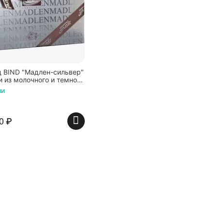
 BIND "Мадлен-сильвер"
и из молочного и темного
ии
0
₽