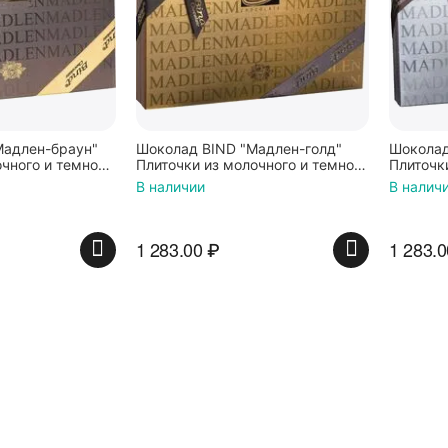
Мадлен-браун"
Шоколад BIND "Мадлен-голд"
Шоколад
очного и темного
Плиточки из молочного и темного
Плиточк
370г
370г
В наличии
В налич
1 283.00
₽
1 283.0