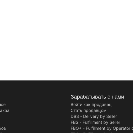
Зарабатывать с нами
йсе
Войти как продавец
заказ
Стать продавцом
DBS - Delivery by Seller
FBS - Fulfillment by Seller
ров
FBO+ - Fulfillment by Operator 