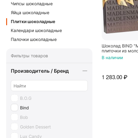
Чипсы шоколадные
Яйца шоколадные
Плитки шоколадные
Календари шоколадные
Палочки шоколадные
Шоколад BIND "
плиточки из мол
370г
Фильтры товаров
В наличии
Производитель / Бренд
1 283.00
₽
B.O.G
Bind
Bob
Golden Dessert
Lux Candy