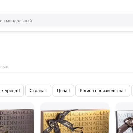
ьные
 / Бренд
Страна
Цена
Регион производства