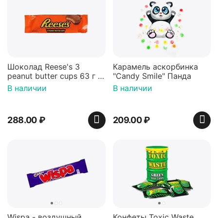
Шоколад Reese's 3
Карамель аскорбинка
peanut butter cups 63 г с
"Candy Smile" Панда
арахисовой пастой
В наличии
В наличии
288.00
₽
209.00
₽
Wispa - воздушный
Конфеты Toxic Waste