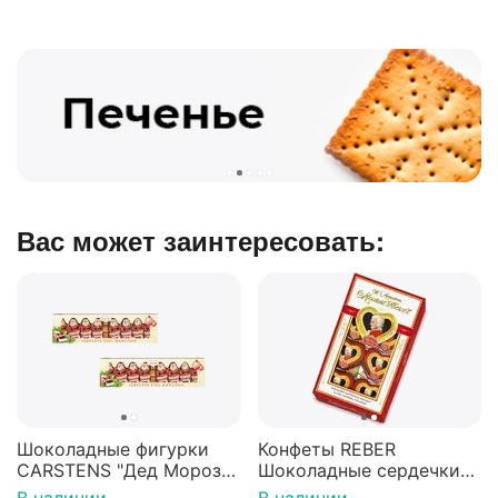
Вас может заинтересовать:
Шоколадные фигурки
Конфеты REBER
CARSTENS "Дед Мороз"
Шоколадные сердечки-
c марципановой
мини 80г