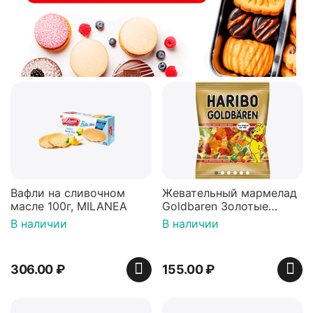
Вафли на сливочном
Жевательный мармелад
масле 100г, MILANEA
Goldbaren Золотые
мишки 100г, Германия
В наличии
В наличии
306.00
₽
155.00
₽