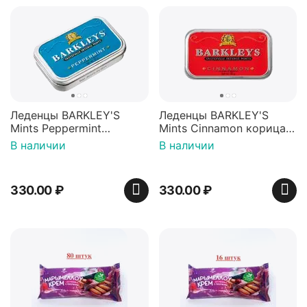
Леденцы BARKLEY'S
Леденцы BARKLEY'S
Mints Peppermint
Mints Cinnamon корица
перечная мята 50г,
50г, Нидерланды
В наличии
В наличии
Нидерланды
330.00
₽
330.00
₽