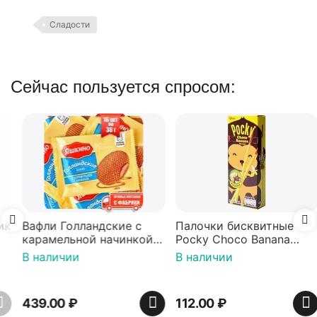
Сладости
Сейчас пользуется спросом:
Вафли Голландские с
Палочки бисквитные
карамельной начинкой
Pocky Choco Banana
16 шт по 36 г ТМ Яшкино
25гр
В наличии
В наличии
439.00
₽
112.00
₽