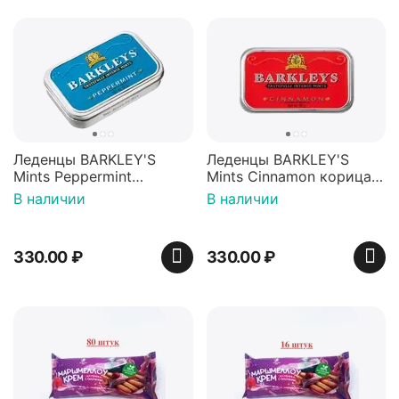
Леденцы BARKLEY'S
Леденцы BARKLEY'S
Mints Peppermint
Mints Cinnamon корица
перечная мята 50г,
50г, Нидерланды
В наличии
В наличии
Нидерланды
330.00
₽
330.00
₽