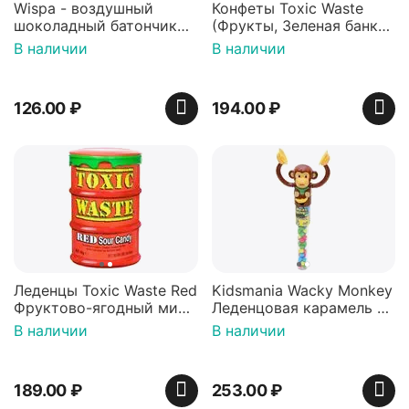
Wispa - воздушный
Конфеты Toxic Waste
шоколадный батончик
(Фрукты, Зеленая банка,
36 гр
42 гр).
В наличии
В наличии
126.00
₽
194.00
₽
Леденцы Toxic Waste Red
Kidsmania Wacky Monkey
Фруктово-ягодный микс
Леденцовая карамель с
Красная банка 42 г,
игрушкой Ваки Манки
В наличии
В наличии
Пакистан
12г, Китай
189.00
₽
253.00
₽