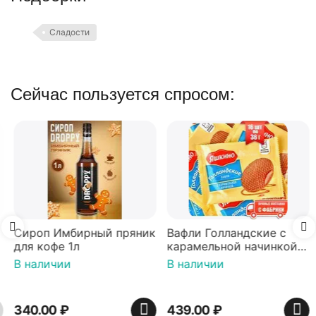
Сладости
Сейчас пользуется спросом:
Сироп Имбирный пряник
Вафли Голландские с
для кофе 1л
карамельной начинкой
16 шт по 36 г ТМ Яшкино
В наличии
В наличии
340.00
₽
439.00
₽