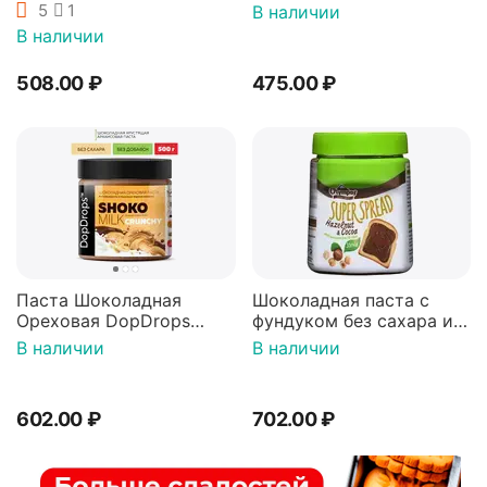
SHOKO MILK арахисовая
5
1
В наличии
с молочным шоколадом
В наличии
без сахара, 500 г
508.00
₽
475.00
₽
Паста Шоколадная
Шоколадная паста с
Ореховая DopDrops
фундуком без сахара и
SHOKO MILK Арахисовая
глютена со стевией,
В наличии
В наличии
Хрустящая Кранч с
веганский продукт
молочным шоколадом
Olympos (Олимпос), 350г
без сахара 500 г
602.00
₽
702.00
₽