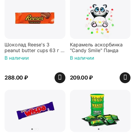
Шоколад Reese's 3
Карамель аскорбинка
peanut butter cups 63 г с
"Candy Smile" Панда
арахисовой пастой
В наличии
В наличии
288.00
₽
209.00
₽