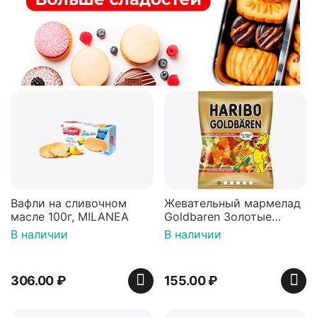
Вафли на сливочном
Жевательный мармелад
масле 100г, MILANEA
Goldbaren Золотые
мишки 100г, Германия
В наличии
В наличии
306.00
₽
155.00
₽