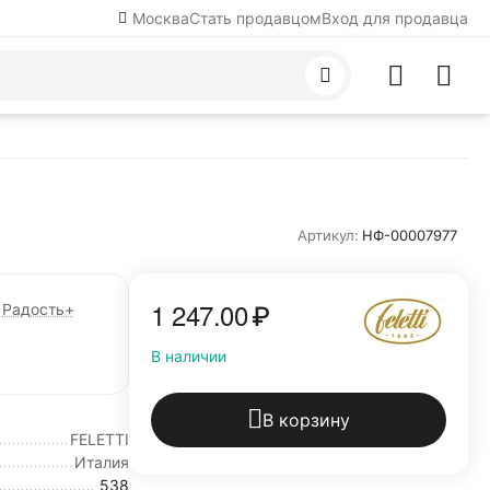
Москва
Стать продавцом
Вход для продавца
Артикул:
НФ-00007977
1 247.00
₽
Радость+
В наличии
В корзину
FELETTI
Италия
538