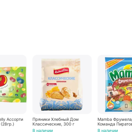
Пряники Хлебный Дом
Mamba Фрумеладки
Классические, 300 г
Команда Пиратов, мармелад
жевательный с фруктовым
В наличии
В наличии