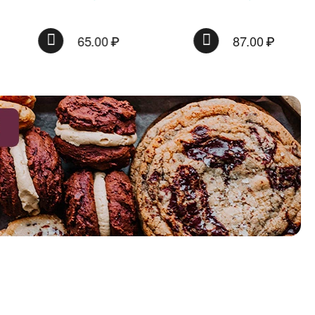
соком и витаминами,
ассорти фруктовых и
ягодных вкусов, 70г / Мамба
65.00
₽
87.00
₽