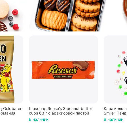
 Goldbaren
Шоколад Reese's 3 peanut butter
Карамель а
ермания
cups 63 г с арахисовой пастой
Smile" Панд
В наличии
В наличии