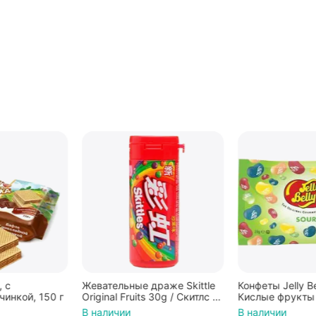
Жевательные драже Skittle
Конфеты Jelly Belly Ассорти
Original Fruits 30g / Скитлс со
Кислые фрукты (28гр.)
вкусом фруктов 30гр в
В наличии
В наличии