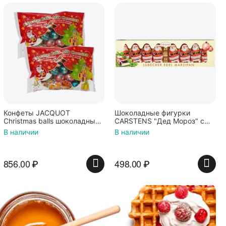
Конфеты JACQUOT
Шоколадные фигурки
Christmas balls шоколадные
CARSTENS "Дед Мороз" c
шарики с ореховой
марципановой начинкой
В наличии
В наличии
начинкой 100г*2шт
100г
856.00
₽
498.00
₽