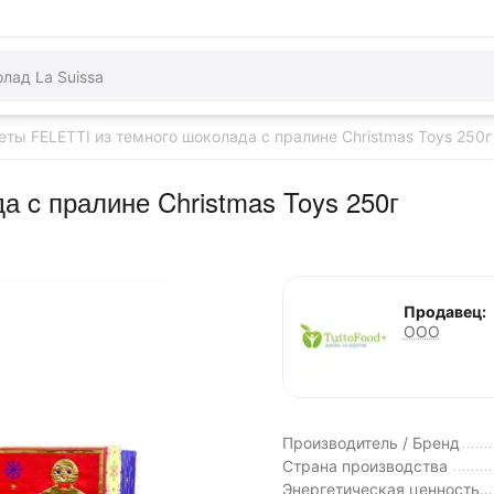
еты FELETTI из темного шоколада c пралине Christmas Toys 250г
 c пралине Christmas Toys 250г
Продавец:
ООО
Производитель / Бренд
Страна производства
Энергетическая ценность,