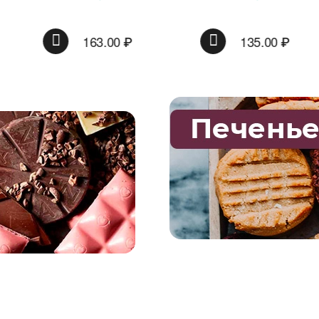
красной банке
163.00
₽
135.00
₽