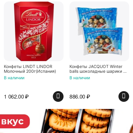
Конфеты LINDT LINDOR
Конфеты JACQUOT Winter
Молочный 200г(Испания)
balls шоколадные шарики с
молочной начинкой
В наличии
В наличии
100г*2шт
1 062.00
₽
886.00
₽