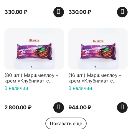
330.00
₽
330.00
₽
(80 шт.) Маршмеллоу –
(16 шт.) Маршмеллоу –
крем «Клубника» с
крем «Клубника» с
палочками (ТМ
палочками (ТМ
В наличии
В наличии
«Зефирный Лео»)
«Зефирный Лео»)
2 800.00
₽
944.00
₽
Показать ещё