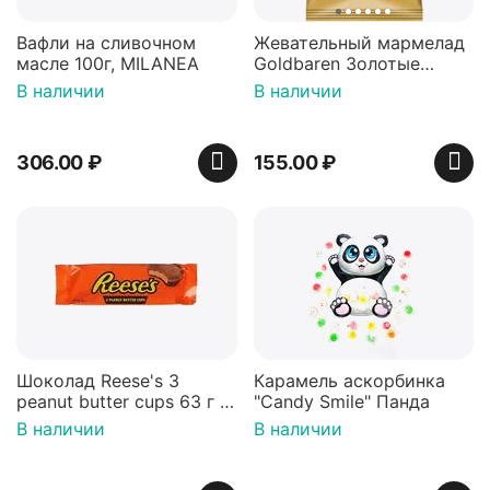
Вафли на сливочном
Жевательный мармелад
масле 100г, MILANEA
Goldbaren Золотые
мишки 100г, Германия
В наличии
В наличии
306.00
₽
155.00
₽
Шоколад Reese's 3
Карамель аскорбинка
peanut butter cups 63 г с
"Candy Smile" Панда
арахисовой пастой
В наличии
В наличии