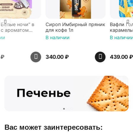
Сироп Имбирный пряник
Вафли Голландские с
для кофе 1л
карамельной начинкой
16 шт по 36 г ТМ Яшкино
В наличии
В наличии
340.00
₽
439.00
₽
Вас может заинтересовать: