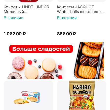
Конфеты LINDT LINDOR
Конфеты JACQUOT
Молочный
Winter balls шоколадные
200г(Испания)
шарики с молочной
В наличии
В наличии
начинкой 100г*2шт
1 062.00
₽
886.00
₽