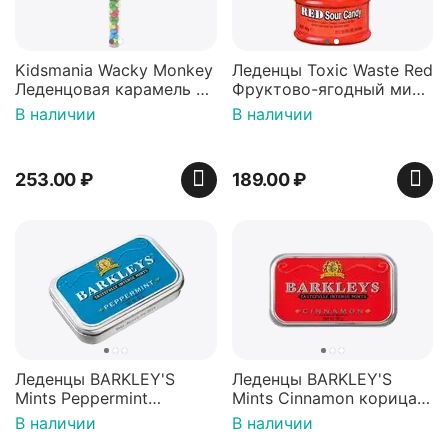
Kidsmania Wacky Monkey
Леденцы Toxic Waste Red
Леденцовая карамель с
Фруктово-ягодный микс
игрушкой Ваки Манки
Красная банка 42 г,
В наличии
В наличии
12г, Китай
Пакистан
253.00
₽
189.00
₽
Леденцы BARKLEY'S
Леденцы BARKLEY'S
Mints Peppermint
Mints Cinnamon корица
перечная мята 50г,
50г, Нидерланды
В наличии
В наличии
Нидерланды