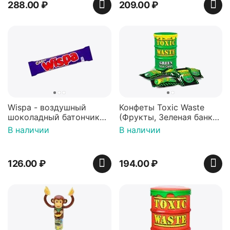
288.00
₽
209.00
₽
Wispa - воздушный
Конфеты Toxic Waste
шоколадный батончик
(Фрукты, Зеленая банка,
36 гр
42 гр).
В наличии
В наличии
126.00
₽
194.00
₽