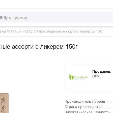
еты WARNER HUDSON шоколадные ассорти с ликером 150г
е ассорти с ликером 150г
Продавец:
ООО
Производитель / Бренд
Страна производства
Энергетическая ценность,