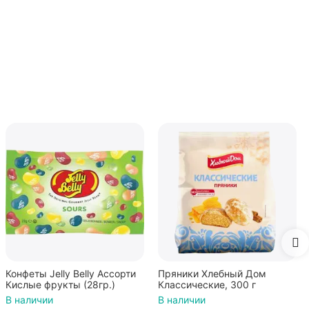
Mamba Фрумеладки
Команда Пиратов, мармелад
жевательный с фруктовым
В наличии
соком и витаминами,
ассорти фруктовых и
ягодных вкусов, 70г / Мамба
87.00
₽
Пряники Хлебный Дом
Классические, 300 г
В наличии