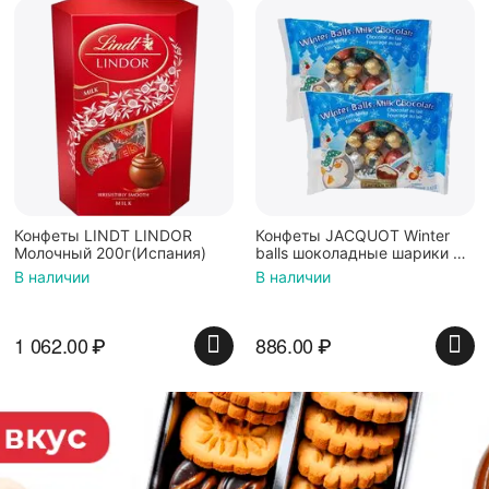
Конфеты LINDT LINDOR
Конфеты JACQUOT Winter
Молочный 200г(Испания)
balls шоколадные шарики с
молочной начинкой
В наличии
В наличии
100г*2шт
1 062.00
₽
886.00
₽