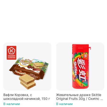
Жевательные драже Skittle
Конфеты Jelly Belly Ассорти
Original Fruits 30g / Скитлс со
Кислые фрукты (28гр.)
вкусом фруктов 30гр в
В наличии
В наличии
красной банке