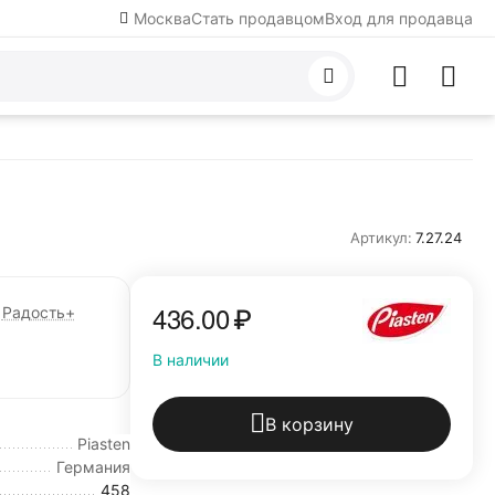
Москва
Стать продавцом
Вход для продавца
Артикул:
7.27.24
436.00
₽
Радость+
В наличии
В корзину
Piasten
Германия
458