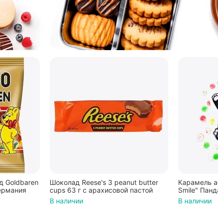
 Goldbaren
Шоколад Reese's 3 peanut butter
Карамель а
ермания
cups 63 г с арахисовой пастой
Smile" Панд
В наличии
В наличии