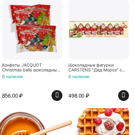
Конфеты JACQUOT
Шоколадные фигурки
Christmas balls шоколадные
CARSTENS "Дед Мороз" c
шарики с ореховой
марципановой начинкой
В наличии
В наличии
начинкой 100г*2шт
100г
856.00
₽
498.00
₽