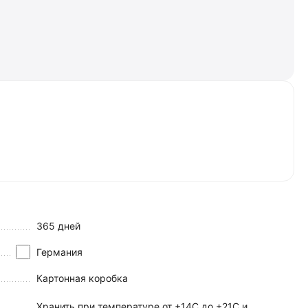
365 дней
Германия
Картонная коробка
Хранить при температуре от +14С до +21С и