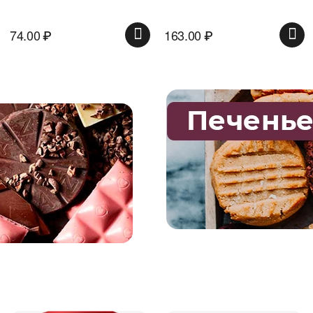
163.00
₽
135.00
₽