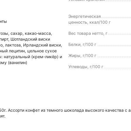
Энергетическая
нты
ценность, ккал/100 г
озы, сахар, какао-масса,
Вес товара нетто, г
спирт, Шотландский виски
Белки, г/100 г
ро, лактоза, Ирландский виски,
ный лецитин, цельное сухое
Жиры, г/100 г
: натуральный (крем-ликёр) и
ому (ванилин)
Углеводы, г/100 г
г. Ассорти конфет из темного шоколада высокого качества с 
ят.