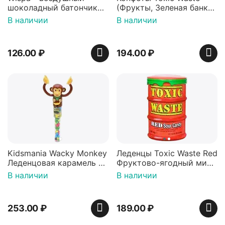
шоколадный батончик
(Фрукты, Зеленая банка,
36 гр
42 гр).
В наличии
В наличии
126.00
₽
194.00
₽
Kidsmania Wacky Monkey
Леденцы Toxic Waste Red
Леденцовая карамель с
Фруктово-ягодный микс
игрушкой Ваки Манки
Красная банка 42 г,
В наличии
В наличии
12г, Китай
Пакистан
253.00
₽
189.00
₽