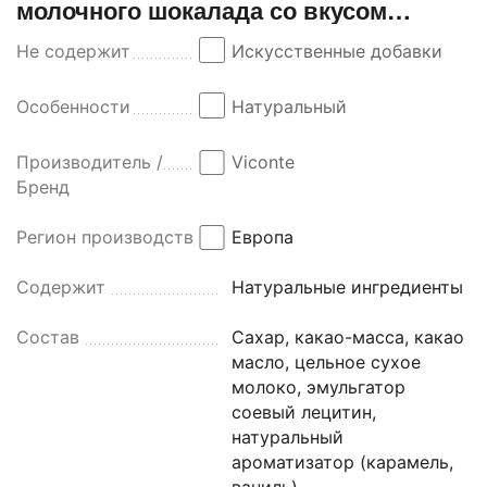
молочного шокалада со вкусом
карамели 75г (Нидерланды)
Не содержит
Искусственные добавки
Особенности
Натуральный
Производитель /
Viconte
Бренд
Регион производства
Европа
Содержит
Натуральные ингредиенты
Состав
Сахар, какао-масса, какао
масло, цельное сухое
молоко, эмульгатор
соевый лецитин,
натуральный
ароматизатор (карамель,
ваниль).