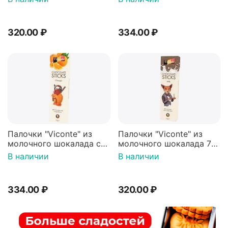
мяты 75г (Нидерланды)
320.00
₽
334.00
₽
Палочки "Viconte" из
Палочки "Viconte" из
молочного шокалада со
молочного шокалада 75г
вкусом апельсина 75г
(Нидерланды)
В наличии
В наличии
(Нидерланды)
334.00
₽
320.00
₽