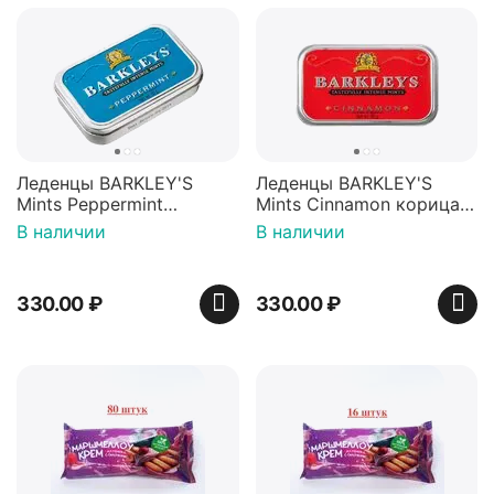
Леденцы BARKLEY'S
Леденцы BARKLEY'S
Mints Peppermint
Mints Cinnamon корица
перечная мята 50г,
50г, Нидерланды
В наличии
В наличии
Нидерланды
330.00
₽
330.00
₽