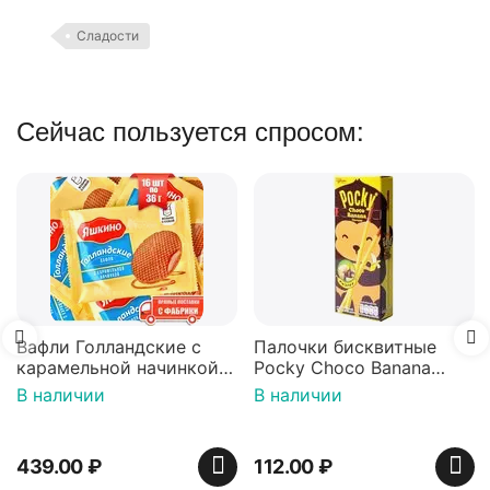
Сладости
Сейчас пользуется спросом:
Вафли Голландские с
Палочки бисквитные
карамельной начинкой
Pocky Choco Banana
16 шт по 36 г ТМ Яшкино
25гр
В наличии
В наличии
439.00
₽
112.00
₽