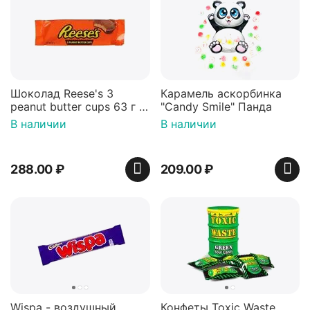
Шоколад Reese's 3
Карамель аскорбинка
peanut butter cups 63 г с
"Candy Smile" Панда
арахисовой пастой
В наличии
В наличии
288.00
₽
209.00
₽
Wispa - воздушный
Конфеты Toxic Waste