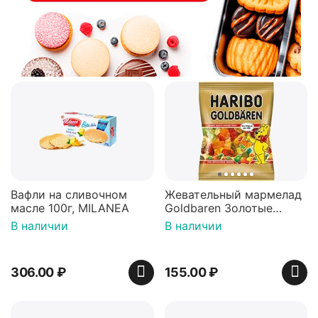
Вафли на сливочном
Жевательный мармелад
масле 100г, MILANEA
Goldbaren Золотые
мишки 100г, Германия
В наличии
В наличии
306.00
₽
155.00
₽