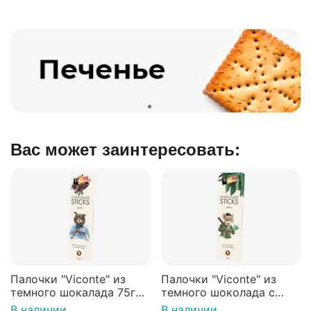
Вас может заинтересовать:
Палочки "Viconte" из
Палочки "Viconte" из
темного шокалада 75г
темного шоколада с
(Нидерланды)
начинкой со вкусом
В наличии
В наличии