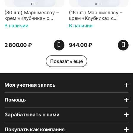
(80 шт.) Маршмеллоу –
(16 шт.) Маршмеллоу –
крем «Клубника» с
крем «Клубника» с
палочками (ТМ
палочками (ТМ
В наличии
В наличии
«Зефирный Лео»)
«Зефирный Лео»)
2 800.00
₽
944.00
₽
Показать ещё
Моя учетная запись
Помощь
Индийская сладость
Набор пирожных
Haldirams Соан кейк
картошка (пирожные
Зарабатывать с нами
(Soan cake), 250 г
ассорти), 6 шт
В наличии
В наличии
Покупать как компания