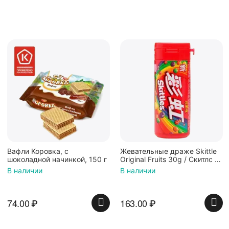
Жевательные драже Skittle
Конфеты Jelly Belly Ассорти
Original Fruits 30g / Скитлс со
Кислые фрукты (28гр.)
вкусом фруктов 30гр в
В наличии
В наличии
красной банке
163.00
₽
135.00
₽