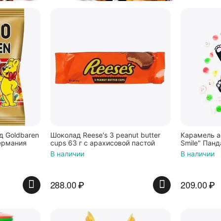
 Goldbaren
Шоколад Reese's 3 peanut butter
Карамель а
ермания
cups 63 г с арахисовой пастой
Smile" Панд
В наличии
В наличии
288.00
₽
209.00
₽