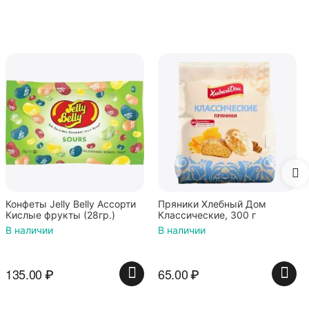
Mamba Фрумеладки
Команда Пиратов, мармелад
жевательный с фруктовым
В наличии
соком и витаминами,
ассорти фруктовых и
ягодных вкусов, 70г / Мамба
87.00
₽
Пряники Хлебный Дом
Классические, 300 г
В наличии
65.00
₽