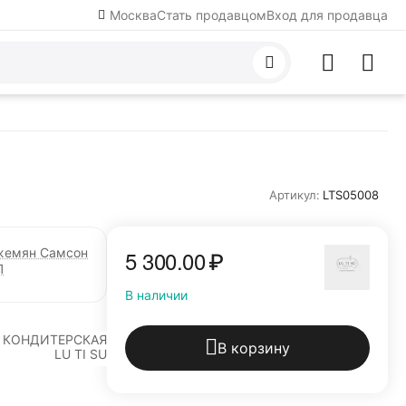
Москва
Стать продавцом
Вход для продавца
Артикул:
LTS05008
жемян Самсон
5 300.00
₽
П
В наличии
КОНДИТЕРСКАЯ
В корзину
LU TI SU