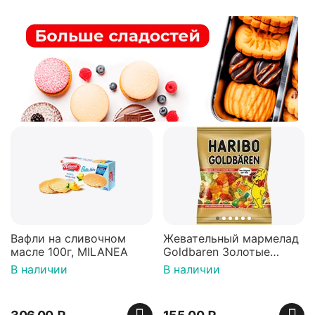
Вафли на сливочном
Жевательный мармелад
масле 100г, MILANEA
Goldbaren Золотые
мишки 100г, Германия
В наличии
В наличии