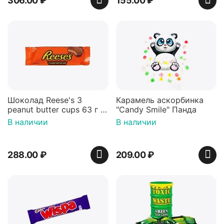
306.00
₽
155.00
₽
Шоколад Reese's 3
Карамель аскорбинка
peanut butter cups 63 г с
"Candy Smile" Панда
арахисовой пастой
В наличии
В наличии
288.00
₽
209.00
₽