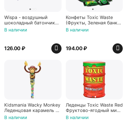
Wispa - воздушный
Конфеты Toxic Waste
шоколадный батончик
(Фрукты, Зеленая банка,
36 гр
42 гр).
В наличии
В наличии
126.00
₽
194.00
₽
Kidsmania Wacky Monkey
Леденцы Toxic Waste Red
Леденцовая карамель с
Фруктово-ягодный микс
игрушкой Ваки Манки
Красная банка 42 г,
В наличии
В наличии
12г, Китай
Пакистан