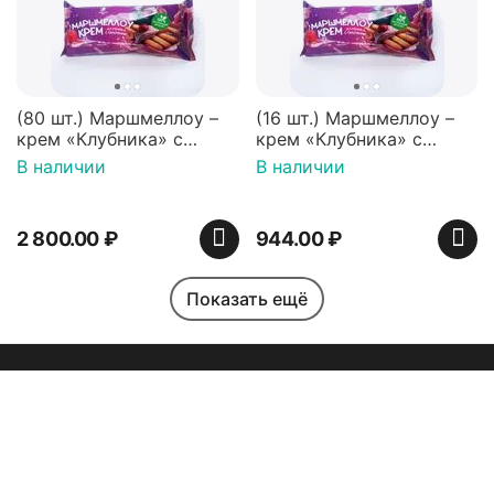
(80 шт.) Маршмеллоу –
(16 шт.) Маршмеллоу –
крем «Клубника» с
крем «Клубника» с
палочками (ТМ
палочками (ТМ
В наличии
В наличии
«Зефирный Лео»)
«Зефирный Лео»)
2 800.00
₽
944.00
₽
Показать ещё
Моя учетная запись
Помощь
Индийская сладость
Набор пирожных
Haldirams Соан кейк
картошка (пирожные