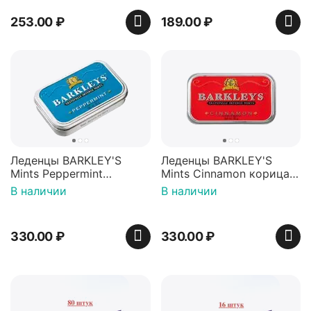
253.00
₽
189.00
₽
Леденцы BARKLEY'S
Леденцы BARKLEY'S
Mints Peppermint
Mints Cinnamon корица
перечная мята 50г,
50г, Нидерланды
В наличии
В наличии
Нидерланды
330.00
₽
330.00
₽