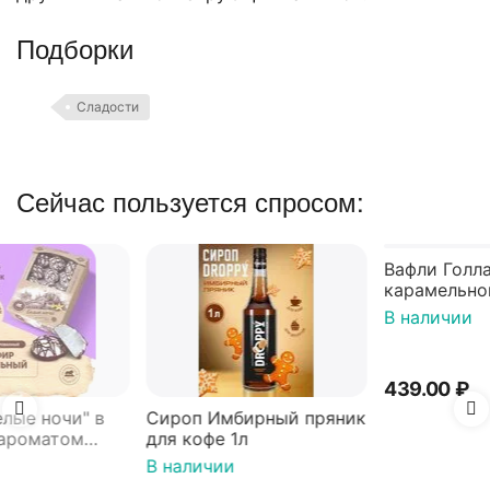
Подборки
Сладости
Сейчас пользуется спросом:
Сироп Имбирный пряник
Вафли Голландские с
для кофе 1л
карамельной начинкой
16 шт по 36 г ТМ Яшкино
В наличии
В наличии