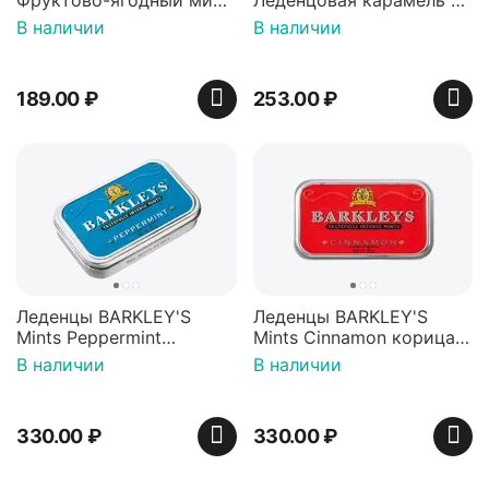
Фруктово-ягодный микс
Леденцовая карамель с
Красная банка 42 г,
игрушкой Ваки Манки
В наличии
В наличии
Пакистан
12г, Китай
189.00
₽
253.00
₽
Леденцы BARKLEY'S
Леденцы BARKLEY'S
Mints Peppermint
Mints Cinnamon корица
перечная мята 50г,
50г, Нидерланды
В наличии
В наличии
Нидерланды
330.00
₽
330.00
₽