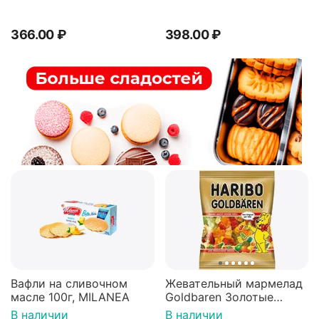
366.00
₽
398.00
₽
Вафли на сливочном
Жевательный мармелад
масле 100г, MILANEA
Goldbaren Золотые
мишки 100г, Германия
В наличии
В наличии