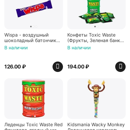
Wispa - воздушный
Конфеты Toxic Waste
шоколадный батончик
(Фрукты, Зеленая банка,
36 гр
42 гр).
В наличии
В наличии
126.00
₽
194.00
₽
Леденцы Toxic Waste Red
Kidsmania Wacky Monkey