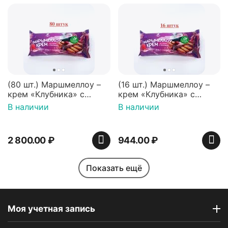
(80 шт.) Маршмеллоу –
(16 шт.) Маршмеллоу –
крем «Клубника» с
крем «Клубника» с
палочками (ТМ
палочками (ТМ
В наличии
В наличии
«Зефирный Лео»)
«Зефирный Лео»)
2 800.00
₽
944.00
₽
Показать ещё
Моя учетная запись