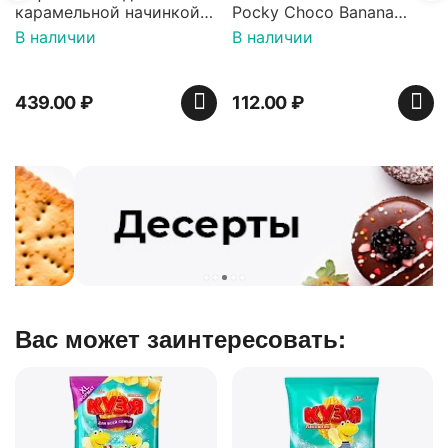
карамельной начинкой
Pocky Choco Banana
16 шт по 36 г ТМ Яшкино
25гр
В наличии
В наличии
439.00
₽
112.00
₽
Вас может заинтересовать: