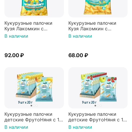
Кукурузные палочки
Кукурузные палочки
Кузя Лакомкин с
Кузя Лакомкин с
сахарной пудрой, 190 г
сахарной пудрой, 140 г
В наличии
В наличии
92.00
₽
68.00
₽
Кукурузные палочки
Кукурузные палочки
детские ФрутоНяня с 1
детские ФрутоНяня с 1
года, с яблоком и
года, с яблоком и
В наличии
В наличии
бананом, 20 г х 9 шт
клубникой, 20 г х 9 шт