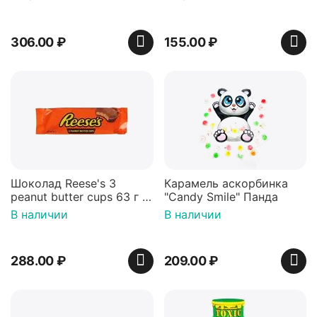
306.00
₽
155.00
₽
Шоколад Reese's 3
Карамель аскорбинка
peanut butter cups 63 г с
"Candy Smile" Панда
арахисовой пастой
В наличии
В наличии
288.00
₽
209.00
₽