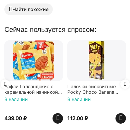
Найти похожие
Сейчас пользуется спросом:
Вафли Голландские с
Палочки бисквитные
карамельной начинкой
Pocky Choco Banana
16 шт по 36 г ТМ Яшкино
25гр
В наличии
В наличии
439.00
₽
112.00
₽