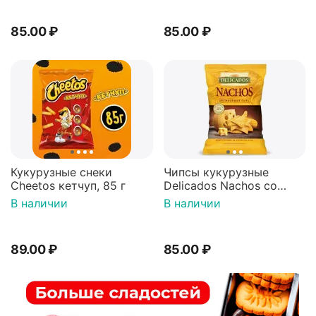
85.00
₽
85.00
₽
Кукурузные снеки
Чипсы кукурузные
Cheetos кетчуп, 85 г
Delicados Nachos со
вкусом сыра, 150 г
В наличии
В наличии
89.00
₽
85.00
₽