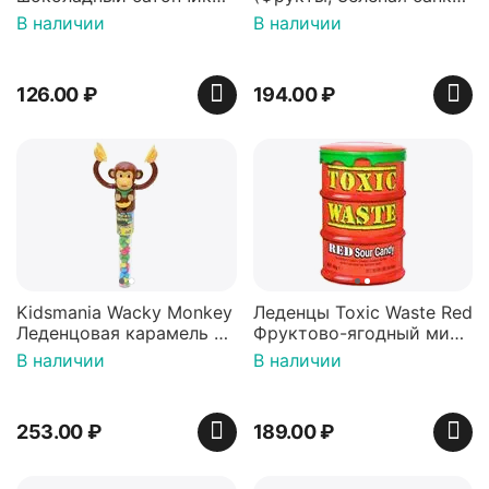
36 гр
42 гр).
В наличии
В наличии
126.00
₽
194.00
₽
Kidsmania Wacky Monkey
Леденцы Toxic Waste Red
Леденцовая карамель с
Фруктово-ягодный микс
игрушкой Ваки Манки
Красная банка 42 г,
В наличии
В наличии
12г, Китай
Пакистан
253.00
₽
189.00
₽