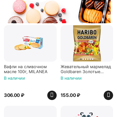
Вафли на сливочном
Жевательный мармелад
масле 100г, MILANEA
Goldbaren Золотые
мишки 100г, Германия
В наличии
В наличии
306.00
₽
155.00
₽