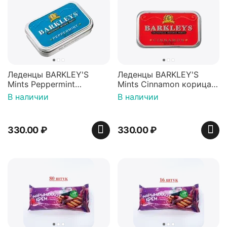
Леденцы BARKLEY'S
Леденцы BARKLEY'S
Mints Peppermint
Mints Cinnamon корица
перечная мята 50г,
50г, Нидерланды
В наличии
В наличии
Нидерланды
330.00
₽
330.00
₽