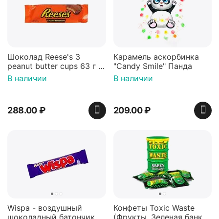
Шоколад Reese's 3
Карамель аскорбинка
peanut butter cups 63 г с
"Candy Smile" Панда
арахисовой пастой
В наличии
В наличии
288.00
₽
209.00
₽
Wispa - воздушный
Конфеты Toxic Waste
шоколадный батончик
(Фрукты, Зеленая банка,