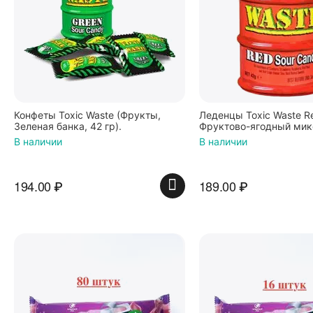
Конфеты Toxic Waste (Фрукты,
Леденцы Toxic Waste R
Зеленая банка, 42 гр).
Фруктово-ягодный мик
банка 42 г, Пакистан
В наличии
В наличии
194.00
₽
189.00
₽