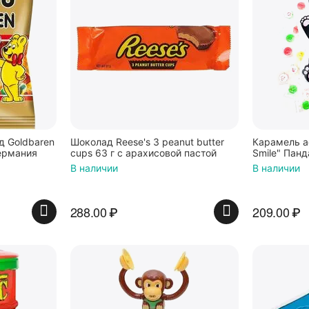
 Goldbaren
Шоколад Reese's 3 peanut butter
Карамель а
ермания
cups 63 г с арахисовой пастой
Smile" Панд
В наличии
В наличии
288.00
₽
209.00
₽