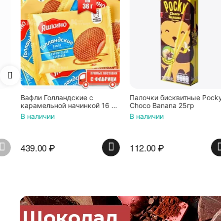
Вафли Голландские с
Палочки бисквитные Pocky
карамельной начинкой 16 шт
Choco Banana 25гр
по 36 г ТМ Яшкино
В наличии
В наличии
439.00
₽
112.00
₽