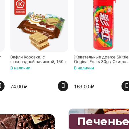
Вафли Коровка, c
Жевательные драже Skittle
шоколадной начинкой, 150 г
Original Fruits 30g / Скитлс со
вкусом фруктов 30гр в
В наличии
В наличии
красной банке
74.00
₽
163.00
₽