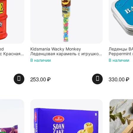
ed
Kidsmania Wacky Monkey
Леденцы BA
с Красная
Леденцовая карамель с игрушкой
Peppermint 
Ваки Манки 12г, Китай
Нидерланд
В наличии
В наличии
253.00
₽
330.00
₽