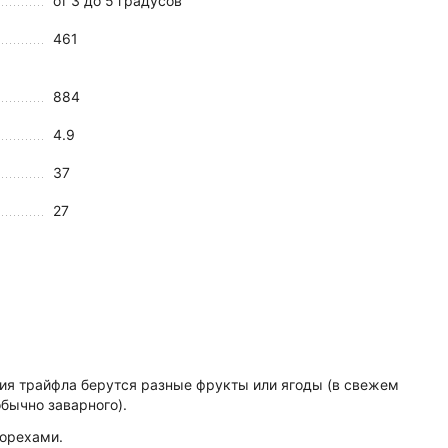
от 3 до 5 градусов
461
884
4.9
37
27
ния трайфла берутся разные фрукты или ягоды (в свежем
бычно заварного).
 орехами.