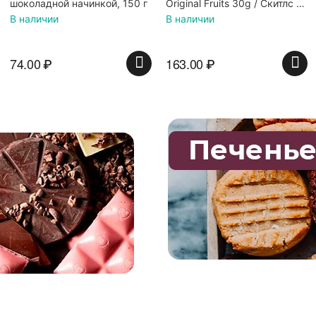
Original Fruits 30g / Скитлс со
Кислые фрукты (28гр.)
вкусом фруктов 30гр в
В наличии
В наличии
красной банке
163.00
₽
135.00
₽