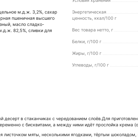
Условия хранения
цельное м.д.ж. 3,2%, сахар
Энергетическая
арная пшеничная высшего
ценность, ккал/100 г
зный, масло сладко-
Вес товара нетто, г
м.д.ж. 82,5%, сливки для
Белки, г/100 г
Жиры, г/100 г
Углеводы, г/100 г
ый десерт в стаканчиках с чередованием слоёв.Для приготовле
еременно с бисквитами, а между ними идёт прослойка крема (о
я листочком мяты, несколькими ягодками, тёртым шоколадом,