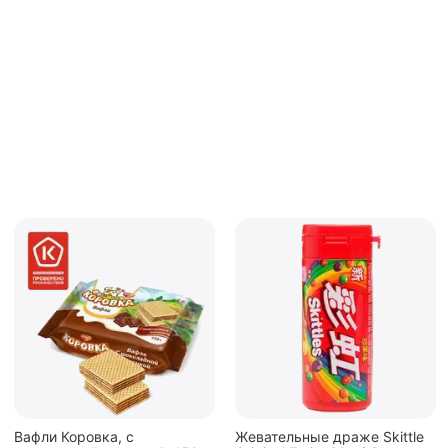
Жевательные драже Skittle
Конфеты Jelly Belly Ассорти