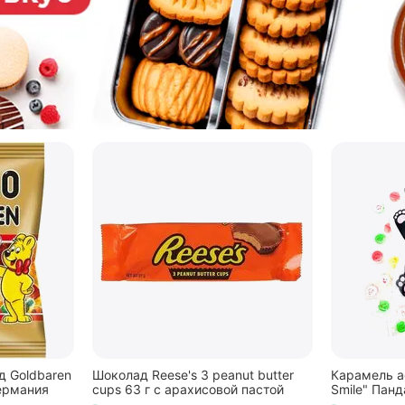
 Goldbaren
Шоколад Reese's 3 peanut butter
Карамель а
ермания
cups 63 г с арахисовой пастой
Smile" Панд