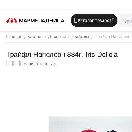
Каталог товаров
Главная
Каталог
Десерты
Трайфлы
Трайфл Наполеон 88
/
/
/
/
Трайфл Наполеон 884г, Iris Delicia
Написать отзыв