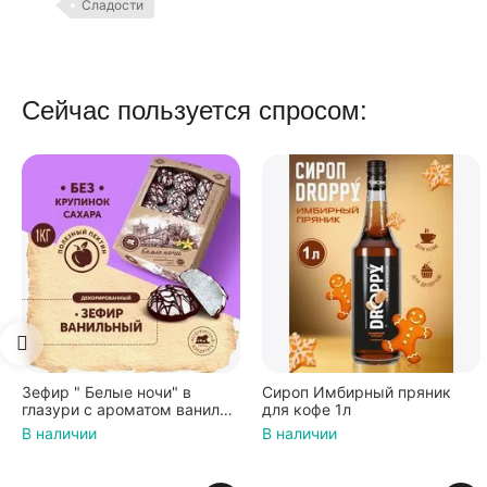
Сладости
Сейчас пользуется спросом:
Сироп Имбирный пряник
Вафли Голландские с
ли
для кофе 1л
карамельной начинкой 16
4
по 36 г ТМ Яшкино
В наличии
В наличии