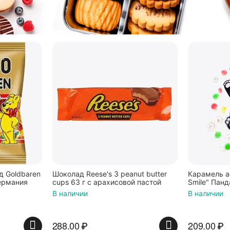
 Goldbaren
Шоколад Reese's 3 peanut butter
Карамель а
ермания
cups 63 г с арахисовой пастой
Smile" Панд
В наличии
В наличии
288.00
₽
209.00
₽