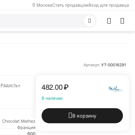
Москва
Стать продавцом
Вход для продавца
Артикул:
УТ-00016291
482.00
₽
Радость+
В наличии
В корзину
Chocolat Mathez
Франция
600