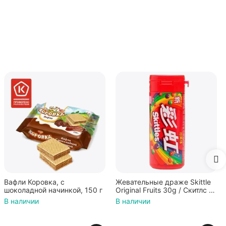
Жевательные драже Skittle
Конфеты Jelly Belly Ассорти
г
Original Fruits 30g / Скитлс со
Кислые фрукты (28гр.)
вкусом фруктов 30гр в
В наличии
В наличии
красной банке