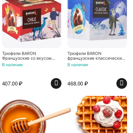
Трюфели BARON
Трюфели BARON
Французские со вкусом
французские классические
чили 100г
150г
В наличии
В наличии
407.00
₽
468.00
₽