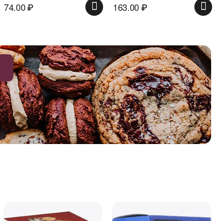
163.00
₽
135.00
₽