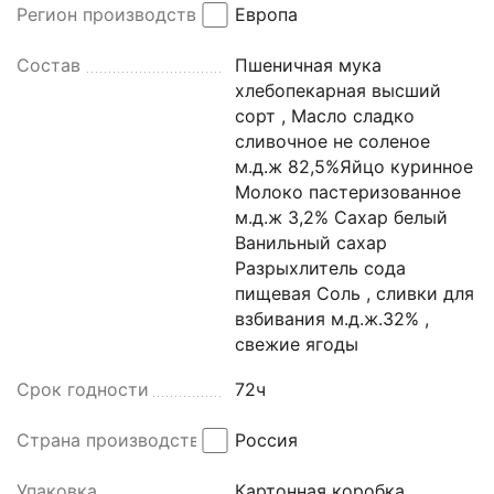
4200г, Iris Delicia
Регион производства
Европа
Состав
Пшеничная мука
хлебопекарная высший
сорт , Масло сладко
сливочное не соленое
м.д.ж 82,5%Яйцо куринное
Молоко пастеризованное
м.д.ж 3,2% Сахар белый
Ванильный сахар
Разрыхлитель сода
пищевая Соль , сливки для
взбивания м.д.ж.32% ,
свежие ягоды
Срок годности
72ч
Страна производства
Россия
Упаковка
Картонная коробка