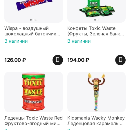
Wispa - воздушный
Конфеты Toxic Waste
шоколадный батончик
(Фрукты, Зеленая банка,
36 гр
42 гр).
В наличии
В наличии
126.00
₽
194.00
₽
Леденцы Toxic Waste Red
Kidsmania Wacky Monkey
Фруктово-ягодный микс
Леденцовая карамель с
Красная банка 42 г,
игрушкой Ваки Манки