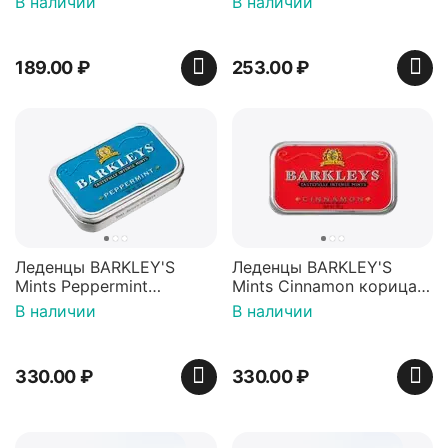
В наличии
В наличии
Пакистан
12г, Китай
189.00
₽
253.00
₽
Леденцы BARKLEY'S
Леденцы BARKLEY'S
Mints Peppermint
Mints Cinnamon корица
перечная мята 50г,
50г, Нидерланды
В наличии
В наличии
Нидерланды
330.00
₽
330.00
₽