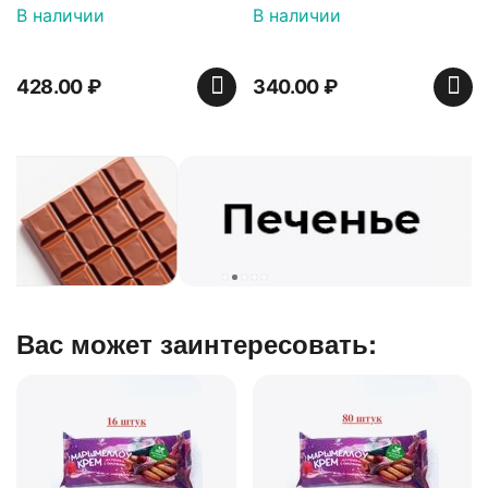
ванили декорированный
В наличии
В наличии
900 гр*4 (телевизор)
428.00
₽
340.00
₽
Вас может заинтересовать: