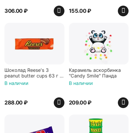
306.00
₽
155.00
₽
Шоколад Reese's 3
Карамель аскорбинка
peanut butter cups 63 г с
"Candy Smile" Панда
арахисовой пастой
В наличии
В наличии
288.00
₽
209.00
₽