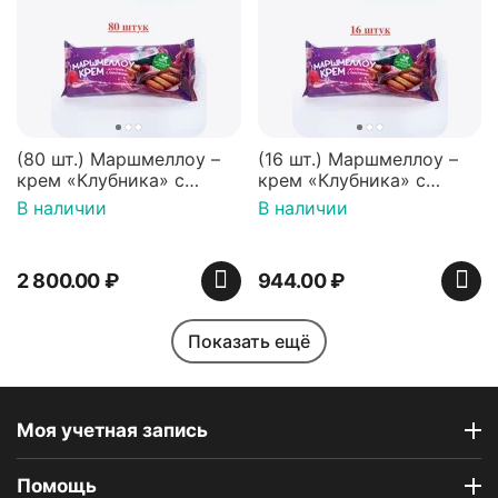
(80 шт.) Маршмеллоу –
(16 шт.) Маршмеллоу –
крем «Клубника» с
крем «Клубника» с
палочками (ТМ
палочками (ТМ
В наличии
В наличии
«Зефирный Лео»)
«Зефирный Лео»)
2 800.00
₽
944.00
₽
Показать ещё
Моя учетная запись
Помощь