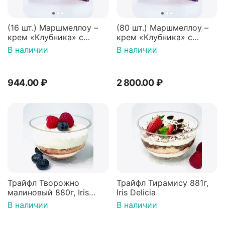
(16 шт.) Маршмеллоу –
(80 шт.) Маршмеллоу –
крем «Клубника» с
крем «Клубника» с
палочками (ТМ
палочками (ТМ
В наличии
В наличии
«Зефирный Лео»)
«Зефирный Лео»)
944.00
₽
2 800.00
₽
Трайфл Творожно
Трайфл Тирамису 881г,
малиновый 880г, Iris
Iris Delicia
Delicia
В наличии
В наличии