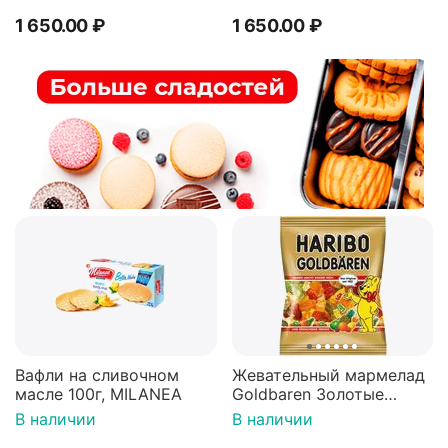
1 650.00
₽
1 650.00
₽
Вафли на сливочном
Жевательный мармелад
масле 100г, MILANEA
Goldbaren Золотые
мишки 100г, Германия
В наличии
В наличии