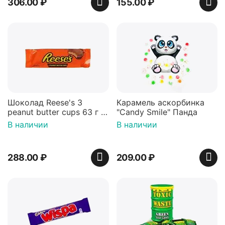
306.00
₽
155.00
₽
Шоколад Reese's 3
Карамель аскорбинка
peanut butter cups 63 г с
"Candy Smile" Панда
арахисовой пастой
В наличии
В наличии
288.00
₽
209.00
₽