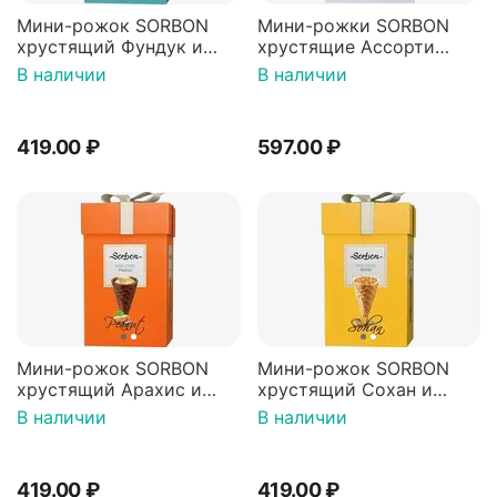
Мини-рожок SORBON
Мини-рожки SORBON
хрустящий Фундук и
хрустящие Ассорти
воздушные зёрна 200г
350г
В наличии
В наличии
419.00
₽
597.00
₽
Мини-рожок SORBON
Мини-рожок SORBON
хрустящий Арахис и
хрустящий Сохан и
воздушные зёрна 200г
воздушные зёрна 200г
В наличии
В наличии
419.00
₽
419.00
₽