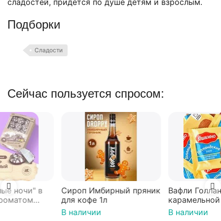
сладостей, придется по душе детям и взрослым.
Подборки
Сладости
Сейчас пользуется спросом:
Сироп Имбирный пряник
Вафли Голландские с
для кофе 1л
карамельной начинкой
16 шт по 36 г ТМ Яшкино
В наличии
В наличии