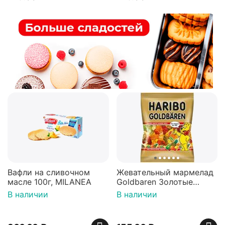
Вафли на сливочном
Жевательный мармелад
масле 100г, MILANEA
Goldbaren Золотые
мишки 100г, Германия
В наличии
В наличии