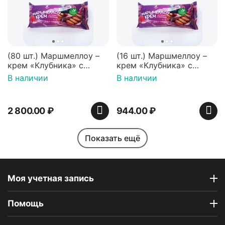
(80 шт.) Маршмеллоу –
(16 шт.) Маршмеллоу –
крем «Клубника» с
крем «Клубника» с
палочками (ТМ
палочками (ТМ
В наличии
В наличии
«Зефирный Лео»)
«Зефирный Лео»)
2 800.00
₽
944.00
₽
Показать ещё
Моя учетная запись
Помощь
Индийская сладость
Набор пирожных
Haldirams Соан кейк
картошка (пирожные