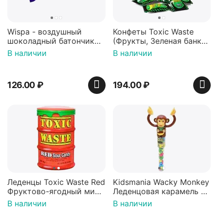
Wispa - воздушный
Конфеты Toxic Waste
шоколадный батончик
(Фрукты, Зеленая банка,
36 гр
42 гр).
В наличии
В наличии
126.00
₽
194.00
₽
Леденцы Toxic Waste Red
Kidsmania Wacky Monkey
Фруктово-ягодный микс
Леденцовая карамель с
Красная банка 42 г,
игрушкой Ваки Манки
В наличии
В наличии
Пакистан
12г, Китай