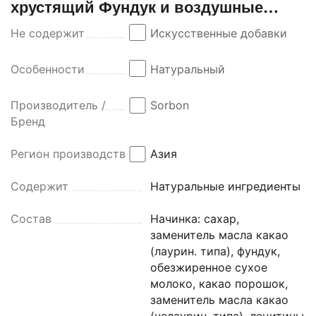
хрустящий Фундук и воздушные
зёрна 200г*4шт.
Не содержит
Искусственные добавки
Особенности
Натуральный
Производитель /
Sorbon
Бренд
Регион производства
Азия
Содержит
Натуральные ингредиенты
Состав
Начинка: cахар,
заменитель масла какао
(лаурин. типа), фундук,
обезжиренное сухое
молоко, какао порошок,
заменитель масла какао
(нелаурин. типа), лецитины