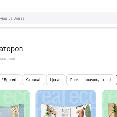
аторов
изаторов
 / Бренд
Страна
Цена
Регион производства