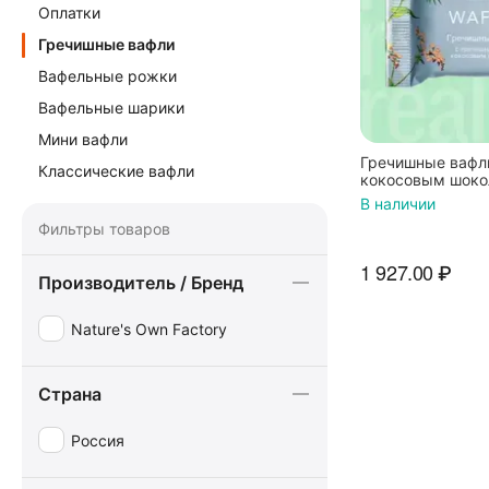
Оплатки
Гречишные вафли
Вафельные рожки
Вафельные шарики
Мини вафли
Гречишные вафл
Классические вафли
кокосовым шокол
own Factory, 18 ш
В наличии
Фильтры товаров
1 927.00
₽
Производитель / Бренд
Nature's Own Factory
Страна
Россия