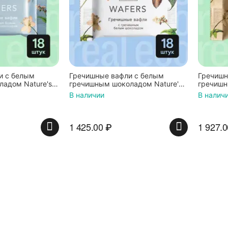
и с белым
Гречишные вафли с белым
Гречишн
адом Nature's
гречишным шоколадом Nature's
гречишн
тук по 20 г
own Factory, 18 штук по 20 г
own Fact
В наличии
В налич
1 425.00
₽
1 927.0