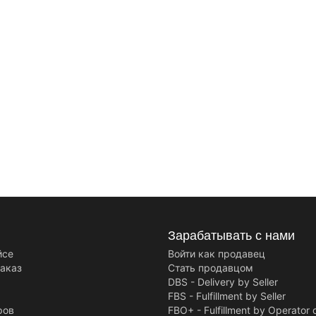
Зарабатывать с нами
йсе
Войти как продавец
заказ
Стать продавцом
DBS - Delivery by Seller
FBS - Fulfillment by Seller
ров
FBO+ - Fulfillment by Operator 