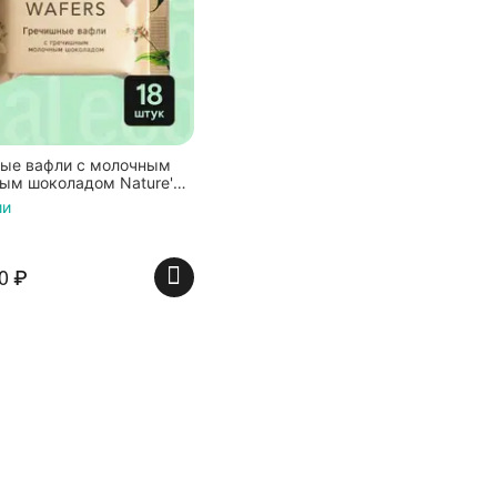
ые вафли с молочным
ым шоколадом Nature's
ory, 18 штук по 20 г
ии
0
₽