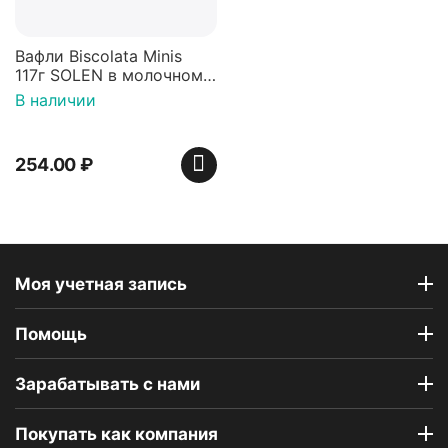
Вафли Biscolata Minis
117г SOLEN в молочном
шоколаде с ореховым
В наличии
кремом
254.00
₽
Моя учетная запись
Помощь
Зарабатывать с нами
Покупать как компания