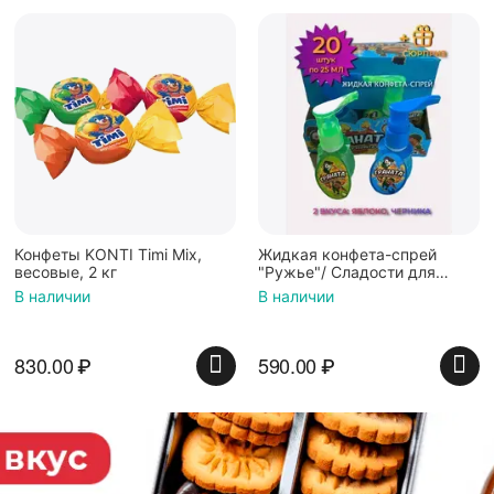
Конфеты KONTI Timi Mix,
Жидкая конфета-спрей
весовые, 2 кг
"Ружье"/ Сладости для
детей/Негазированный
В наличии
В наличии
напиток, блок 30шт. по 16 мл
830.00
₽
590.00
₽