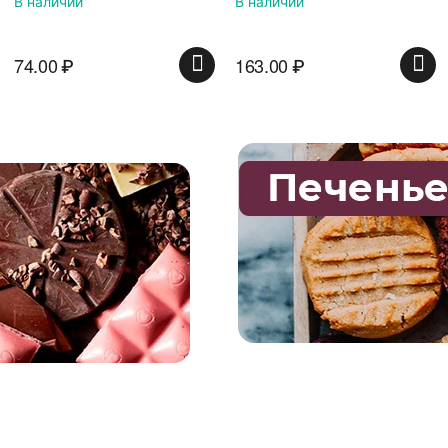
В наличии
В наличии
красной банке
163.00
₽
135.00
₽