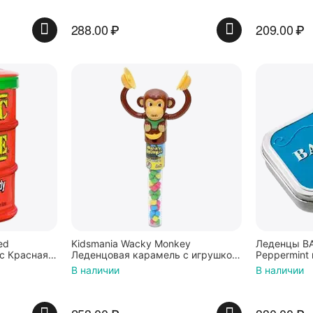
288.00
₽
209.00
₽
ed
Kidsmania Wacky Monkey
Леденцы BA
с Красная
Леденцовая карамель с игрушкой
Peppermint 
Ваки Манки 12г, Китай
Нидерланд
В наличии
В наличии