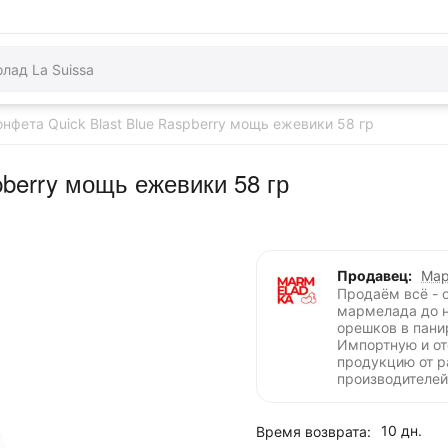
нфета Quick Blast Blue Raspberry мощь ежевики 58 гр
pberry мощь ежевики 58 гр
Продавец:
Мар
Продаём всё - 
мармелада до 
орешков в пани
Импортную и о
продукцию от 
производителей
10 дн.
Время возврата: