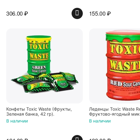
306.00
₽
155.00
₽
Конфеты Toxic Waste (Фрукты,
Леденцы Toxic Waste R
Зеленая банка, 42 гр).
Фруктово-ягодный мик
банка 42 г, Пакистан
В наличии
В наличии