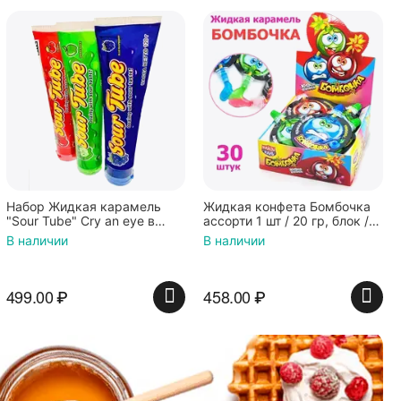
Набор Жидкая карамель
Жидкая конфета Бомбочка
"Sour Tube" Cry an eye в
ассорти 1 шт / 20 гр, блок /
тюбике со вкусом малины,
30шт, Канди Клаб, жидкая
В наличии
В наличии
вишни и яблока 3 шт
карамель
499.00
₽
458.00
₽