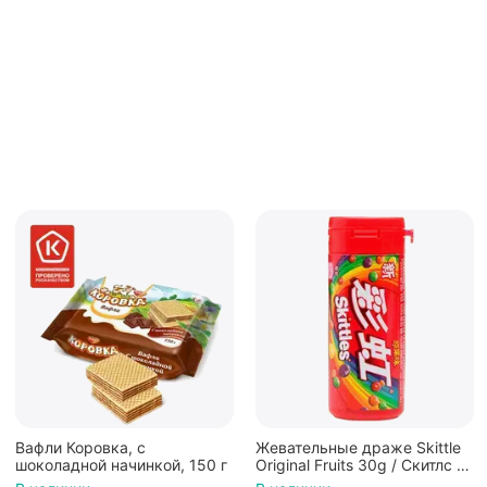
Жевательные драже Skittle
Конфеты Jelly Belly Ассорти
Original Fruits 30g / Скитлс со
Кислые фрукты (28гр.)
вкусом фруктов 30гр в