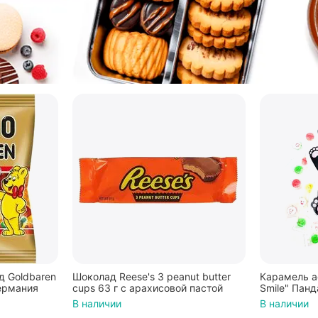
 Goldbaren
Шоколад Reese's 3 peanut butter
Карамель а
ермания
cups 63 г с арахисовой пастой
Smile" Панд
В наличии
В наличии