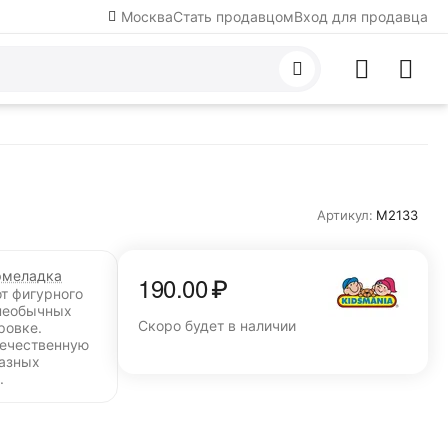
Москва
Стать продавцом
Вход для продавца
Артикул:
M2133
меладка
190.00
₽
от фигурного
необычных
Скоро будет в наличии
ровке.
течественную
разных
.