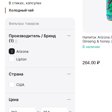
В стиках, капсулах
Холодный чай
Фильтры товаров
Производитель / Бренд
Напиток Arizona 
(1)
Ginseng & honey 
мед 650мл, США
В наличии
Arizona
Lipton
264.00
₽
Страна
США
Цена
–