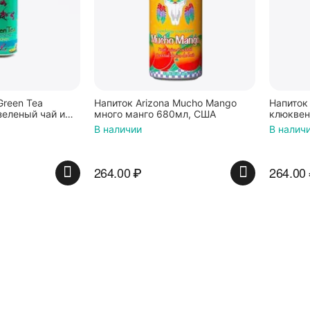
Green Tea
Напиток Arizona Mucho Mango
Напиток 
зеленый чай и
много манго 680мл, США
клюквен
В наличии
В налич
264.00
₽
264.00