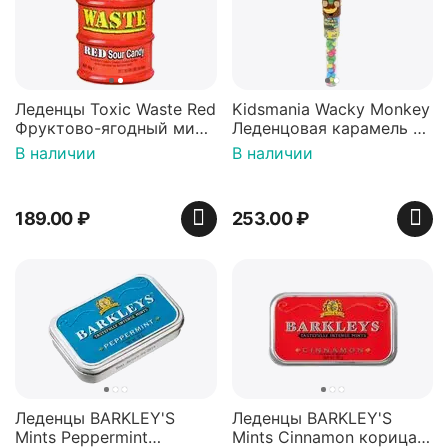
Леденцы Toxic Waste Red
Kidsmania Wacky Monkey
Фруктово-ягодный микс
Леденцовая карамель с
Красная банка 42 г,
игрушкой Ваки Манки
В наличии
В наличии
Пакистан
12г, Китай
189.00
₽
253.00
₽
Леденцы BARKLEY'S
Леденцы BARKLEY'S
Mints Peppermint
Mints Cinnamon корица