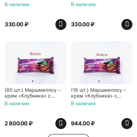
перечная мята 50г,
50г, Нидерланды
В наличии
В наличии
Нидерланды
330.00
₽
330.00
₽
(80 шт.) Маршмеллоу –
(16 шт.) Маршмеллоу –
крем «Клубника» с
крем «Клубника» с
палочками (ТМ
палочками (ТМ
В наличии
В наличии
«Зефирный Лео»)
«Зефирный Лео»)
2 800.00
₽
944.00
₽