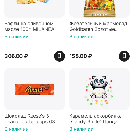
Вафли на сливочном
Жевательный мармелад
масле 100г, MILANEA
Goldbaren Золотые
мишки 100г, Германия
В наличии
В наличии
306.00
₽
155.00
₽
Шоколад Reese's 3
Карамель аскорбинка
peanut butter cups 63 г с
"Candy Smile" Панда
арахисовой пастой
В наличии
В наличии