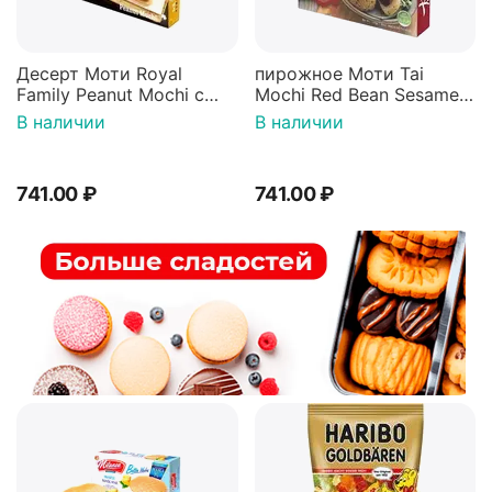
Десерт Моти Royal
пирожное Моти Tai
Family Peanut Mochi с
Mochi Red Bean Sesame
арахисовой пастой 210 г
Адзуки в кунжутной
В наличии
В наличии
обсыпке Royal Family 210
гр
741.00
₽
741.00
₽