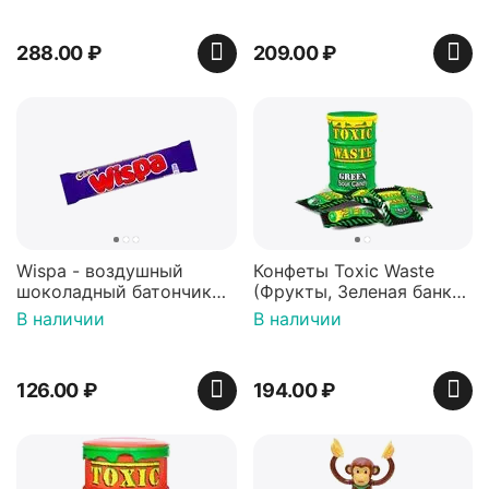
288.00
₽
209.00
₽
Wispa - воздушный
Конфеты Toxic Waste
шоколадный батончик
(Фрукты, Зеленая банка,
36 гр
42 гр).
В наличии
В наличии
126.00
₽
194.00
₽