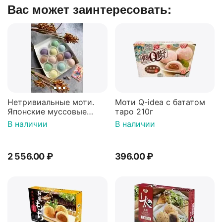
Вас может заинтересовать:
Нетривиальные моти.
Моти Q-idea с бататом
Японские муссовые
таро 210г
пирожные 12 штук
В наличии
В наличии
2 556.00
₽
396.00
₽