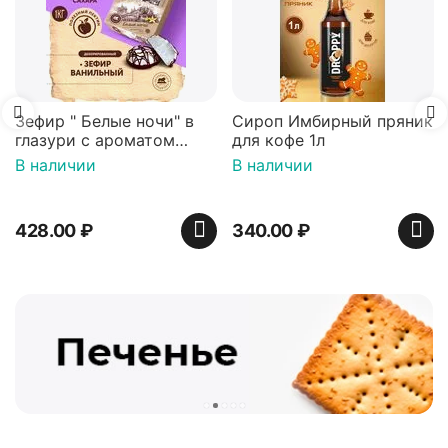
" в
Сироп Имбирный пряник
Вафли Голландские с
м
для кофе 1л
карамельной начинк
анный
16 шт по 36 г ТМ Яш
В наличии
В наличии
р)
340.00
₽
439.00
₽