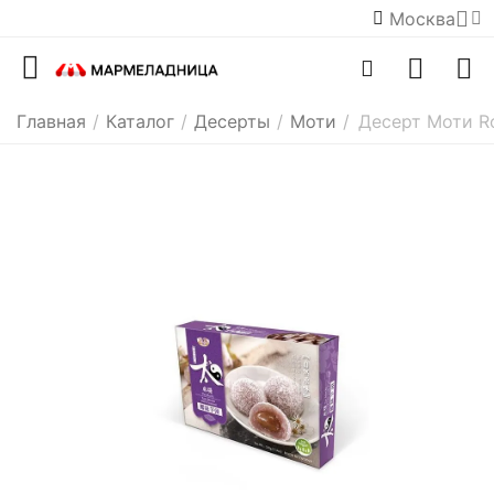
Москва
Главная
/
Каталог
/
Десерты
/
Моти
/
Десерт Моти Ro