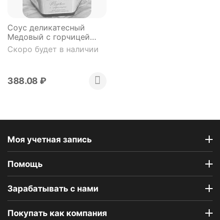
Соус деликатесный
Медовый с горчицей
Варежкины сладости
Скоро будет в наличии
140г
388.08
₽
Моя учетная запись
Помощь
Зарабатывать с нами
Покупать как компания