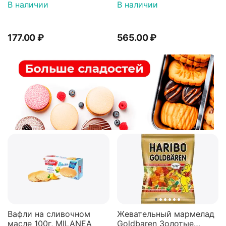
(Коска), 380г
В наличии
В наличии
177.00
₽
565.00
₽
Вафли на сливочном
Жевательный мармелад
масле 100г, MILANEA
Goldbaren Золотые