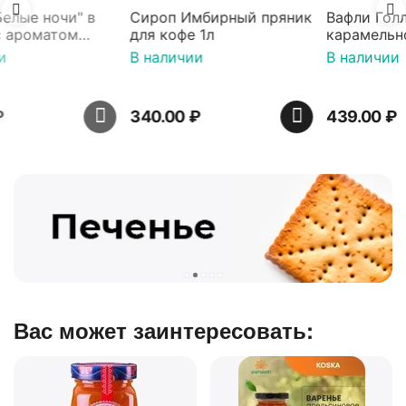
Сироп Имбирный пряник
Вафли Голландские с
для кофе 1л
карамельной начинкой
16 шт по 36 г ТМ Яшкино
В наличии
В наличии
340.00
₽
439.00
₽
Вас может заинтересовать: