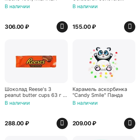
мишки 100г, Германия
В наличии
В наличии
306.00
₽
155.00
₽
Шоколад Reese's 3
Карамель аскорбинка
peanut butter cups 63 г с
"Candy Smile" Панда
арахисовой пастой
В наличии
В наличии
288.00
₽
209.00
₽