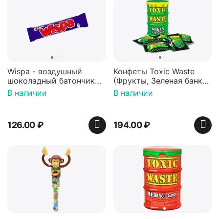
Wispa - воздушный
Конфеты Toxic Waste
шоколадный батончик
(Фрукты, Зеленая банка,
36 гр
42 гр).
В наличии
В наличии
126.00
₽
194.00
₽