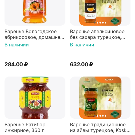
Варенье Вологодское
Варенье апельсиновое
абрикосовое, домашнее,
без сахара турецкое,
370 г
Koska (Коска), 290г
В наличии
В наличии
284.00
₽
632.00
₽
Варенье Ратибор
Варенье традиционное
инжирное, 360 г
из айвы турецкое, Koska