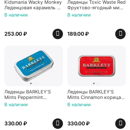
Kidsmania Wacky Monkey
Леденцы Toxic Waste Red
Леденцовая карамель с
Фруктово-ягодный микс
игрушкой Ваки Манки
Красная банка 42 г,
В наличии
В наличии
12г, Китай
Пакистан
253.00
₽
189.00
₽
Леденцы BARKLEY'S
Леденцы BARKLEY'S
Mints Peppermint
Mints Cinnamon корица
перечная мята 50г,
50г, Нидерланды
В наличии
В наличии
Нидерланды
330.00
₽
330.00
₽