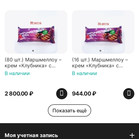
(80 шт.) Маршмеллоу –
(16 шт.) Маршмеллоу –
крем «Клубника» с
крем «Клубника» с
палочками (ТМ
палочками (ТМ
В наличии
В наличии
«Зефирный Лео»)
«Зефирный Лео»)
2 800.00
₽
944.00
₽
Показать ещё
Моя учетная запись