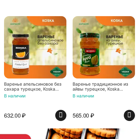
Варенье апельсиновое без
Варенье традиционное из
сахара турецкое, Koska
айвы турецкое, Koska
(Коска), 290г
(Коска), 380г
В наличии
В наличии
632.00
₽
565.00
₽