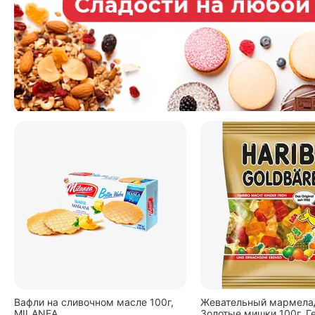
Вафли на сливочном масле 100г,
Жевательный мармелад
MILANEA
Золотые мишки 100г, Г