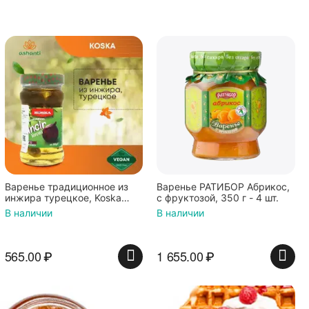
Варенье традиционное из
Варенье РАТИБОР Абрикос,
инжира турецкое, Koska
с фруктозой, 350 г - 4 шт.
(Коска), 380г
В наличии
В наличии
565.00
₽
1 655.00
₽