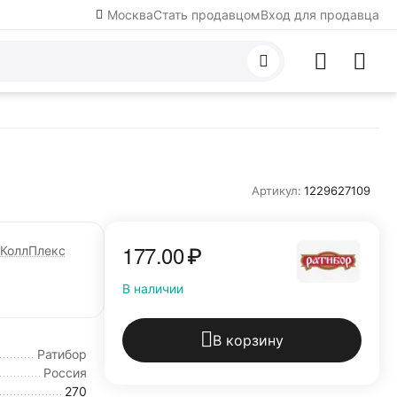
Москва
Стать продавцом
Вход для продавца
Артикул:
1229627109
177.00
₽
КоллПлекс
В наличии
В корзину
Ратибор
Россия
270