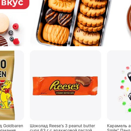
 Goldbaren
Шоколад Reese's 3 peanut butter
Карамель а
ермания
cups 63 г с арахисовой пастой
Smile" Панд