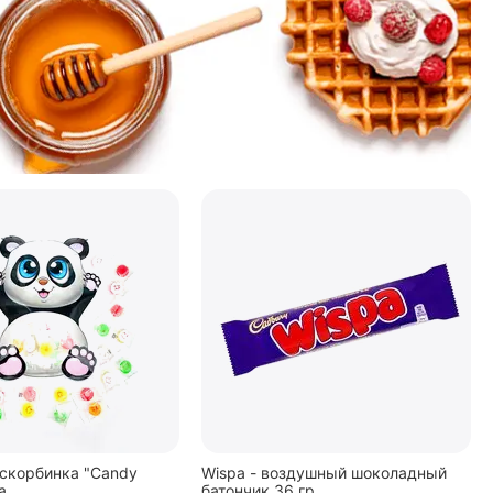
скорбинка "Candy
Wispa - воздушный шоколадный
а
батончик 36 гр