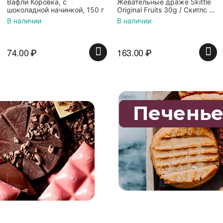
Жевательные драже Skittle
Конфеты Jelly Belly Ассорти
Original Fruits 30g / Скитлс со
Кислые фрукты (28гр.)
вкусом фруктов 30гр в
В наличии
В наличии
красной банке
163.00
₽
135.00
₽