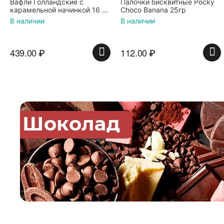
Палочки бисквитные Pocky
Вафли Коровка, c
Choco Banana 25гр
шоколадной начинкой, 150 г
В наличии
В наличии
112.00
₽
74.00
₽