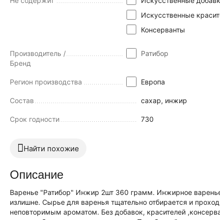
Не содержит
Искусственные добав
Искусственные красит
Консерванты
Производитель /
Ратибор
Бренд
Регион производства
Европа
Состав
сахар, инжир
Срок годности
730
Найти похожие
Описание
Варенье "Ратибор" Инжир 2шт 360 грамм. Инжирное варенье
излишне. Сырье для варенья тщательно отбирается и проходит
неповторимым ароматом. Без добавок, красителей ,консерв