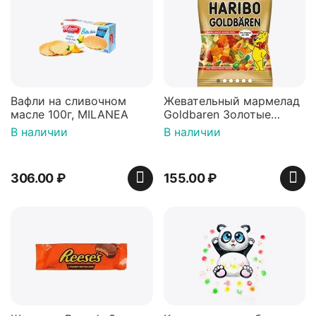
Вафли на сливочном
Жевательный мармелад
масле 100г, MILANEA
Goldbaren Золотые
мишки 100г, Германия
В наличии
В наличии
306.00
₽
155.00
₽