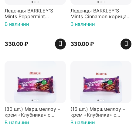
Леденцы BARKLEY'S
Леденцы BARKLEY'S
Mints Peppermint
Mints Cinnamon корица
перечная мята 50г,
50г, Нидерланды
В наличии
В наличии
Нидерланды
330.00
₽
330.00
₽
(80 шт.) Маршмеллоу –
(16 шт.) Маршмеллоу –
крем «Клубника» с
крем «Клубника» с
палочками (ТМ
палочками (ТМ
В наличии
В наличии
«Зефирный Лео»)
«Зефирный Лео»)