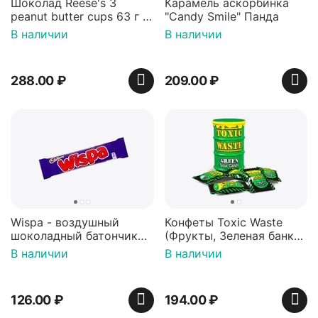
Шоколад Reese's 3
Карамель аскорбинка
peanut butter cups 63 г с
"Candy Smile" Панда
арахисовой пастой
В наличии
В наличии
288.00
₽
209.00
₽
Wispa - воздушный
Конфеты Toxic Waste
шоколадный батончик
(Фрукты, Зеленая банка,
36 гр
42 гр).
В наличии
В наличии
126.00
₽
194.00
₽