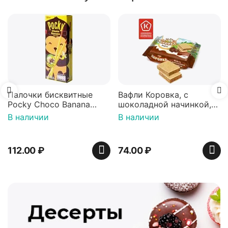
Палочки бисквитные
Вафли Коровка, c
Pocky Choco Banana
шоколадной начинкой,
25гр
150 г
В наличии
В наличии
112.00
₽
74.00
₽