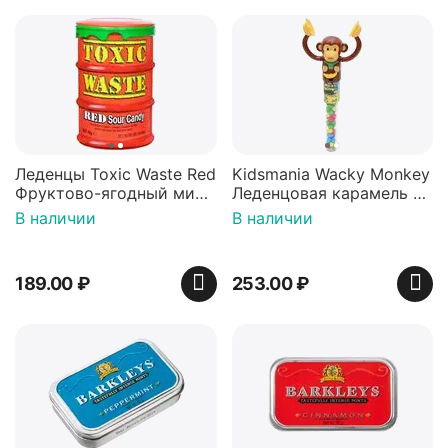
Леденцы Toxic Waste Red
Kidsmania Wacky Monkey
Фруктово-ягодный микс
Леденцовая карамель с
Красная банка 42 г,
игрушкой Ваки Манки
В наличии
В наличии
Пакистан
12г, Китай
189.00
₽
253.00
₽