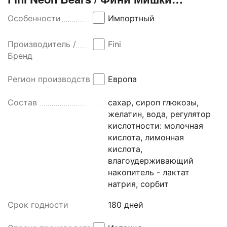
Неоновые 90 гр, Испания
Особенности
Импортный
Производитель /
Fini
Бренд
Регион производства
Европа
Состав
сахар, сироп глюкозы,
желатин, вода, регулятор
кислотности: молочная
кислота, лимонная
кислота,
влагоудерживающий
накопитель - лактат
натрия, сорбит
Срок годности
180 дней