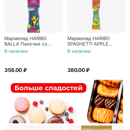
Мармелад HARIBO
Мармелад HARIBO
BALLA Палочки со
SPAGHETTI APPLE
вкусом Малина-Ежевика
Спагетти Яблоко 200г
В наличии
В наличии
200г
356.00
₽
380.00
₽