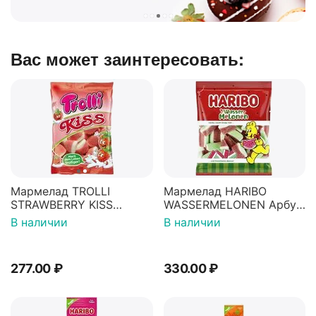
Вас может заинтересовать:
Мармелад TROLLI
Мармелад HARIBO
STRAWBERRY KISS
WASSERMELONEN Арбуз
Клубничный поцелуй
160г
В наличии
В наличии
100г
277.00
₽
330.00
₽