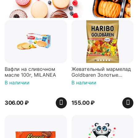
Вафли на сливочном
Жевательный мармелад
масле 100г, MILANEA
Goldbaren Золотые
мишки 100г, Германия
В наличии
В наличии
306.00
₽
155.00
₽