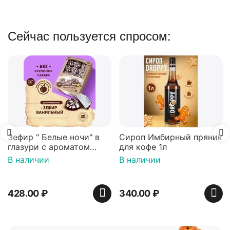
Сейчас пользуется спросом:
 в
Сироп Имбирный пряник
Вафли Голландские с
для кофе 1л
карамельной начинко
нный
16 шт по 36 г ТМ Яшк
В наличии
В наличии
)
340.00
₽
439.00
₽