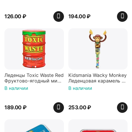
126.00
₽
194.00
₽
Леденцы Toxic Waste Red
Kidsmania Wacky Monkey
Фруктово-ягодный микс
Леденцовая карамель с
Красная банка 42 г,
игрушкой Ваки Манки
В наличии
В наличии
Пакистан
12г, Китай
189.00
₽
253.00
₽