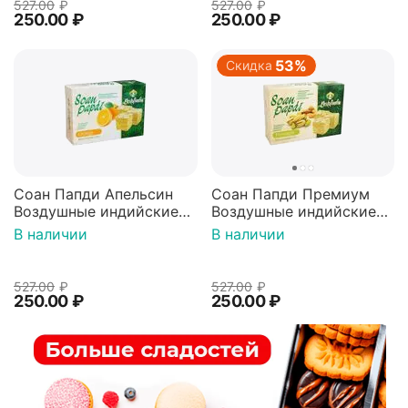
527.00
₽
527.00
₽
250.00
₽
250.00
₽
53%
Скидка
Соан Папди Апельсин
Соан Папди Премиум
Воздушные индийские
Воздушные индийские
сладости/халва 250г
сладости/халва 250г
В наличии
В наличии
527.00
₽
527.00
₽
250.00
₽
250.00
₽