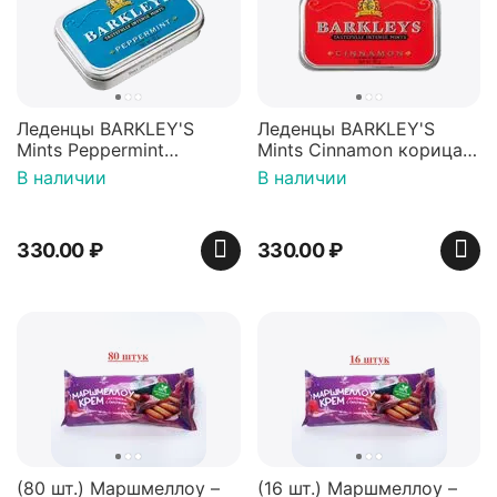
Леденцы BARKLEY'S
Леденцы BARKLEY'S
Mints Peppermint
Mints Cinnamon корица
перечная мята 50г,
50г, Нидерланды
В наличии
В наличии
Нидерланды
330.00
₽
330.00
₽
(80 шт.) Маршмеллоу –
(16 шт.) Маршмеллоу –