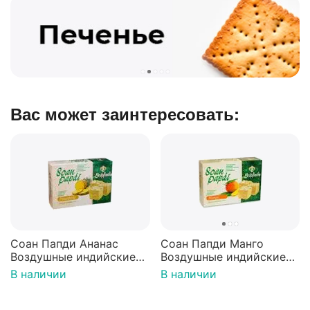
Вас может заинтересовать:
Соан Папди Ананас
Соан Папди Манго
Воздушные индийские
Воздушные индийские
сладости/халва 250г
сладости/халва 250г
В наличии
В наличии