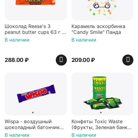
Шоколад Reese's 3
Карамель аскорбинка
peanut butter cups 63 г с
"Candy Smile" Панда
арахисовой пастой
В наличии
В наличии
288.00
₽
209.00
₽
Wispa - воздушный
Конфеты Toxic Waste
шоколадный батончик
(Фрукты, Зеленая банка,
36 гр
42 гр).
В наличии
В наличии