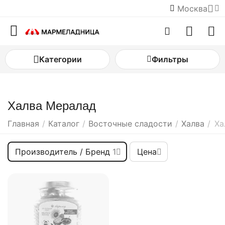
Москва
Категории
Фильтры
Халва Мералад
Главная
/
Каталог
/
Восточные сладости
/
Халва
/
Ха
Производитель / Бренд
1
Цена