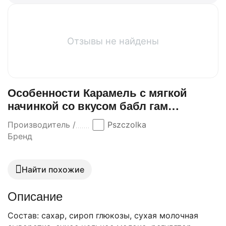
Отзывы не найдены
Особенности Карамель с мягкой
начинкой со вкусом бабл гам
Pszczolka 100 гр
Производитель /
Pszczolka
Бренд
Найти похожие
Описание
Состав: сахар, сироп глюкозы, сухая молочная