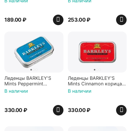
В наличии
В наличии
Пакистан
12г, Китай
189.00
₽
253.00
₽
Леденцы BARKLEY'S
Леденцы BARKLEY'S
Mints Peppermint
Mints Cinnamon корица
перечная мята 50г,
50г, Нидерланды
В наличии
В наличии
Нидерланды
330.00
₽
330.00
₽