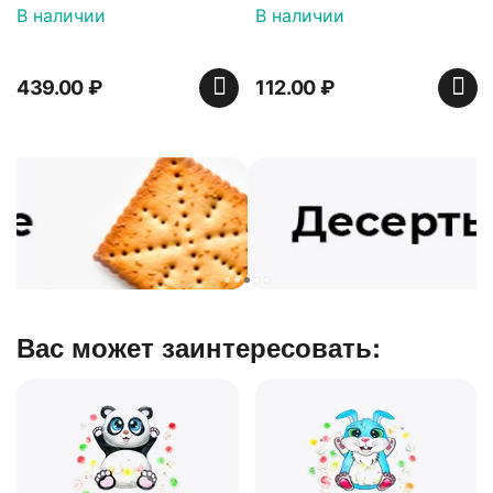
16 шт по 36 г ТМ Яшкино
25гр
В наличии
В наличии
439.00
₽
112.00
₽
Вас может заинтересовать: