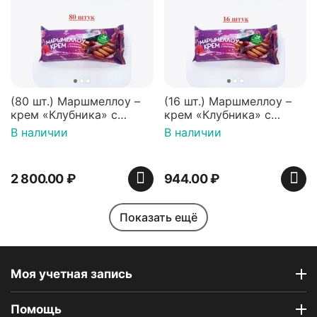
(80 шт.) Маршмеллоу –
(16 шт.) Маршмеллоу –
крем «Клубника» с
крем «Клубника» с
палочками (ТМ
палочками (ТМ
В наличии
В наличии
«Зефирный Лео»)
«Зефирный Лео»)
2 800.00
₽
944.00
₽
Показать ещё
Моя учетная запись
Помощь