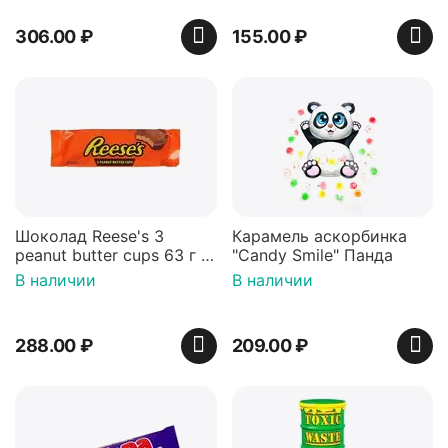
306.00
₽
155.00
₽
Шоколад Reese's 3
Карамель аскорбинка
peanut butter cups 63 г с
"Candy Smile" Панда
арахисовой пастой
В наличии
В наличии
288.00
₽
209.00
₽