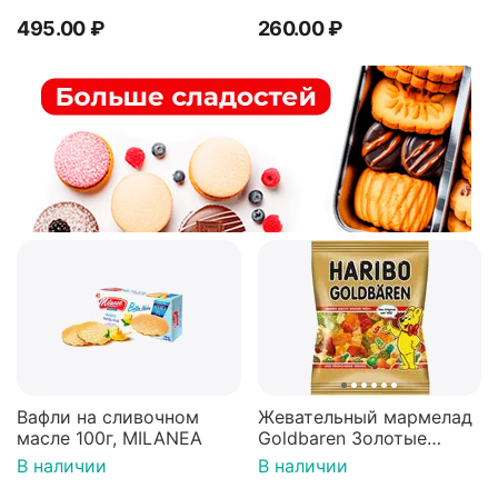
495.00
₽
260.00
₽
Вафли на сливочном
Жевательный мармелад
масле 100г, MILANEA
Goldbaren Золотые
мишки 100г, Германия
В наличии
В наличии