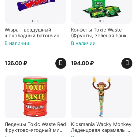
Wispa - воздушный
Конфеты Toxic Waste
шоколадный батончик
(Фрукты, Зеленая банка,
36 гр
42 гр).
В наличии
В наличии
126.00
₽
194.00
₽
Леденцы Toxic Waste Red
Kidsmania Wacky Monkey
Фруктово-ягодный микс
Леденцовая карамель с
Красная банка 42 г,
игрушкой Ваки Манки