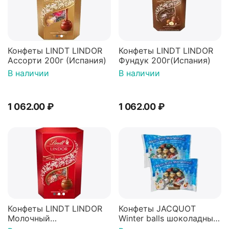
Конфеты LINDT LINDOR
Конфеты LINDT LINDOR
Ассорти 200г (Испания)
Фундук 200г(Испания)
В наличии
В наличии
1 062.00
₽
1 062.00
₽
Конфеты LINDT LINDOR
Конфеты JACQUOT
Молочный
Winter balls шоколадные
200г(Испания)
шарики с молочной