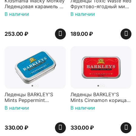
Kidsmania Wacky Monkey
Леденцы Toxic Waste Red
Леденцовая карамель с
Фруктово-ягодный микс
игрушкой Ваки Манки
Красная банка 42 г,
В наличии
В наличии
12г, Китай
Пакистан
253.00
₽
189.00
₽
Леденцы BARKLEY'S
Леденцы BARKLEY'S
Mints Peppermint
Mints Cinnamon корица
перечная мята 50г,
50г, Нидерланды
В наличии
В наличии
Нидерланды
330.00
₽
330.00
₽