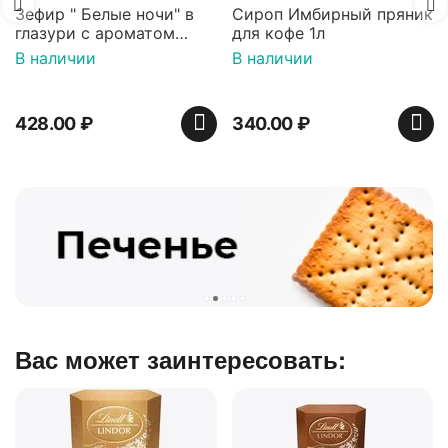
Сироп Имбирный пряник
Вафли Голландские с
для кофе 1л
карамельной начинкой
ый
16 шт по 36 г ТМ Яшкин
В наличии
В наличии
340.00
₽
439.00
₽
Вас может заинтересовать: