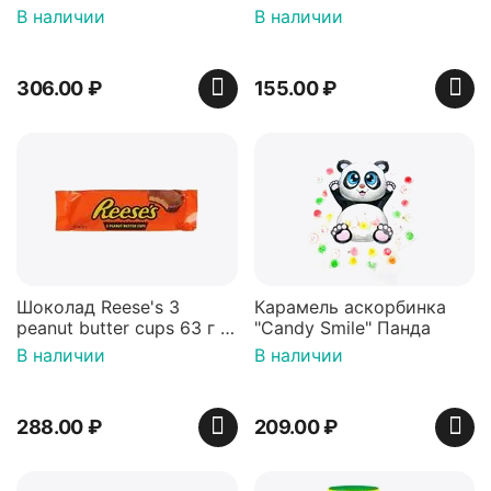
мишки 100г, Германия
В наличии
В наличии
306.00
₽
155.00
₽
Шоколад Reese's 3
Карамель аскорбинка
peanut butter cups 63 г с
"Candy Smile" Панда
арахисовой пастой
В наличии
В наличии
288.00
₽
209.00
₽