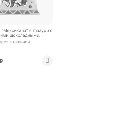
 "Мексикана" в глазури с
щими шоколадными
 (упаковка 0,5 кг).
удет в наличии
₽