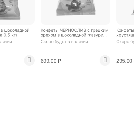
в шоколадной
Конфеты ЧЕРНОСЛИВ с грецким
Конфеты
а 0,5 кг)
орехом в шоколадной глазури
хрустя
(упаковка 0,5 кг)
шариками
аличии
Скоро будет в наличии
Скоро б
699.00
₽
295.00