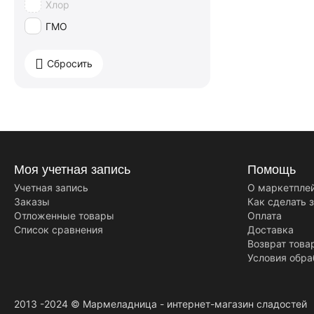
Хлор
Carletti
ГМО
Cemoi
Damel
Сбросить
Delaviuda
DOLFIN
DOVE
Duc d`O (Дюк До)
Dulcioliva
Моя учетная запись
Помощь
FAZER
Учетная запись
О маркетпле
Заказы
Как сделать 
FELETTI
Отложенные товары
Оплата
Ferrero
Список сравнения
Доставка
Возврат това
Fruit-Tella
Условия обра
GUYLIAN
Hajabdollah
2013 -2024 © Мармеладница - интернет-магазин сладостей
Halloren