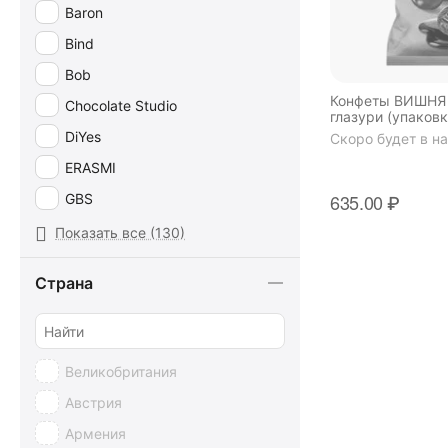
Baron
Bind
Bob
Конфеты ВИШНЯ 
Chocolate Studio
глазури (упаковк
DiYes
Скоро будет в н
ERASMI
635.00
₽
GBS
Geldhof
Показать все (130)
Golden Dessert
Страна
HEILEMANN Confiserie
KDV
Lexus
Великобритания
Lux Candy
Австрия
Millano
Армения
Niederegger