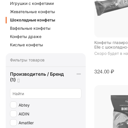
Игрушки с конфетами
Жевательные конфеты
Шоколадные конфеты
Вафельные конфеты
Конфеты драже
Конфеты глазир
Кислые конфеты
Elle с шоколадн
начинкой 1,5 кг
Скоро будет в н
Фильтры товаров
324.00
₽
Производитель / Бренд
(1)
Abtey
AIDIN
Amatller