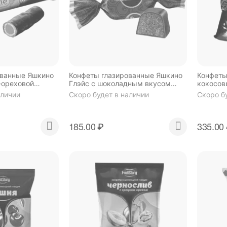
ованные Яшкино
Конфеты глазированные Яшкино
Конфеты
о-ореховой
Глэйс с шоколадным вкусом
кокосов
халяль 1 кг
(упаковк
аличии
Скоро будет в наличии
Скоро б
185.00
₽
335.00