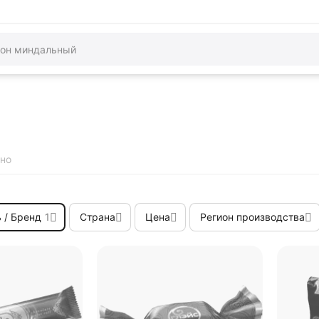
но
 / Бренд
1
Страна
Цена
Регион производства