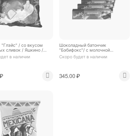
 "Глэйс" / со вкусом
Шоколадный батончик
ых сливок / Яшкино /
"Бэбифокс"/ с молочной
а 0,5 кг)/
начинкой /6 шт. Х 45г /Яшкино/
удет в наличии
Скоро будет в наличии
₽
345.00
₽