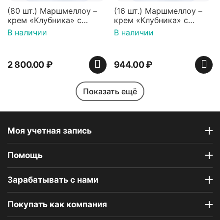
(80 шт.) Маршмеллоу –
(16 шт.) Маршмеллоу –
крем «Клубника» с
крем «Клубника» с
палочками (ТМ
палочками (ТМ
В наличии
В наличии
«Зефирный Лео»)
«Зефирный Лео»)
2 800.00
₽
944.00
₽
Показать ещё
Моя учетная запись
Помощь
Индийская сладость
Набор пирожных
Haldirams Соан кейк
картошка (пирожные
Зарабатывать с нами
(Soan cake), 250 г
ассорти), 6 шт
В наличии
В наличии
Покупать как компания
642.00
₽
1 890.00
₽