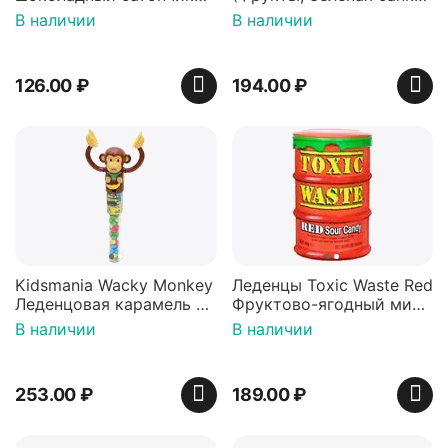
36 гр
42 гр).
В наличии
В наличии
126.00
₽
194.00
₽
Kidsmania Wacky Monkey
Леденцы Toxic Waste Red
Леденцовая карамель с
Фруктово-ягодный микс
игрушкой Ваки Манки
Красная банка 42 г,
В наличии
В наличии
12г, Китай
Пакистан
253.00
₽
189.00
₽