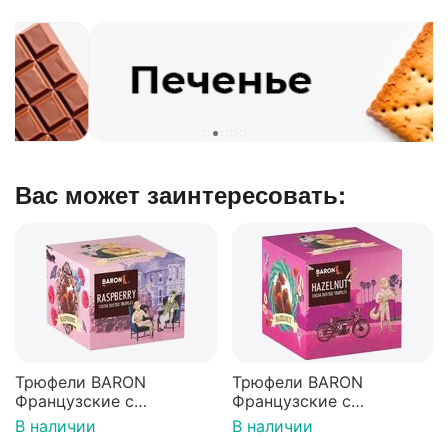
Вас может заинтересовать:
Трюфели BARON
Трюфели BARON
Французские с
Французские с
кусочками малины 100г
дробленым фундуком
В наличии
В наличии
150г