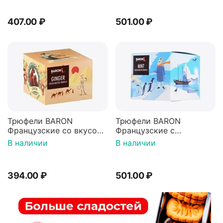
407.00
₽
501.00
₽
Трюфели BARON
Трюфели BARON
Французские со вкусом
Французские с
имбиря 100г
кристаллами мяты 150г
В наличии
В наличии
394.00
₽
501.00
₽