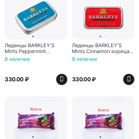
Леденцы BARKLEY'S
Леденцы BARKLEY'S
Mints Peppermint
Mints Cinnamon корица
перечная мята 50г,
50г, Нидерланды
В наличии
В наличии
Нидерланды
330.00
₽
330.00
₽