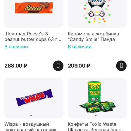
Шоколад Reese's 3
Карамель аскорбинка
peanut butter cups 63 г с
"Candy Smile" Панда
арахисовой пастой
В наличии
В наличии
288.00
₽
209.00
₽
Wispa - воздушный
Конфеты Toxic Waste
шоколадный батончик
(Фрукты, Зеленая банка,