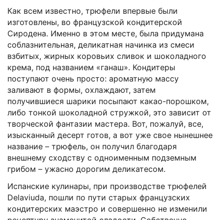
Как всем известно, трюфели впервые были
изготовлены, во французской кондитерской
Сиродена. Именно в этом месте, была придумана
соблазнительная, деликатная начинка из смеси
взбитых, жирных коровьих сливок и шоколадного
крема, под названием «ганаш». Кондитеры
поступают очень просто: ароматную массу
заливают в формы, охлаждают, затем
получившиеся шарики посыпают какао-порошком,
либо тонкой шоколадной стружкой, это зависит от
творческой фантазии мастера. Вот, пожалуй, все,
изысканный десерт готов, а вот уже свое нынешнее
название – трюфель, он получил благодаря
внешнему сходству с одноименным подземным
грибом – ужасно дорогим деликатесом.
Испанские кулинары, при производстве трюфелей
Delaviuda
, пошли по пути старых французских
кондитерских маэстро и совершенно не изменили
рецептуру знаменитой сладости. Собственно,