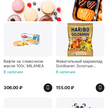
Вафли на сливочном
Жевательный мармелад
масле 100г, MILANEA
Goldbaren Золотые
мишки 100г, Германия
В наличии
В наличии
306.00
₽
155.00
₽