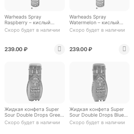
Warheads Spray
Warheads Spray
Raspberry – кислый
Watermelon – кислый
конфетный спрей со
конфетный спрей со
Скоро будет в наличии
Скоро будет в наличии
вкусом ежевики
вкусом арбуза
239.00
₽
239.00
₽
Жидкая конфета Super
Жидкая конфета Super
Sour Double Drops Green
Sour Double Drops Blue
Aple & Blue Raspberry
Raspberry & Watermelon
Скоро будет в наличии
Скоро будет в наличии
яблоко ежевика 30 мл
ежевика арбуз 30 мл