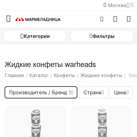
Москва
Категории
Фильтры
Жидкие конфеты warheads
Главная
/
Каталог
/
Конфеты
/
Жидкие конфеты
/
War
Производитель / Бренд
1
Страна
Цена