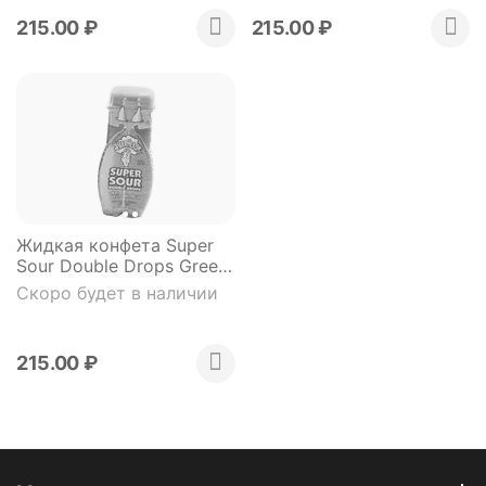
215.00
₽
215.00
₽
Жидкая конфета Super
Sour Double Drops Green
Aple & Watermelon
Скоро будет в наличии
яблоко арбуз 30 мл
215.00
₽