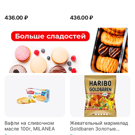
436.00
₽
436.00
₽
Вафли на сливочном
Жевательный мармелад
масле 100г, MILANEA
Goldbaren Золотые
мишки 100г, Германия