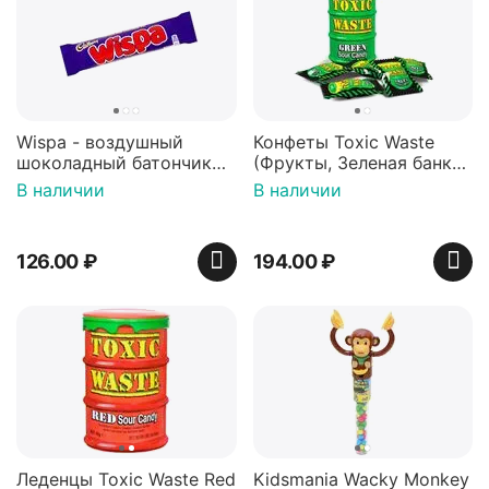
Wispa - воздушный
Конфеты Toxic Waste
шоколадный батончик
(Фрукты, Зеленая банка,
36 гр
42 гр).
В наличии
В наличии
126.00
₽
194.00
₽
Леденцы Toxic Waste Red
Kidsmania Wacky Monkey