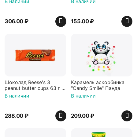
В наличии
В наличии
306.00
₽
155.00
₽
Шоколад Reese's 3
Карамель аскорбинка
peanut butter cups 63 г с
"Candy Smile" Панда
арахисовой пастой
В наличии
В наличии
288.00
₽
209.00
₽