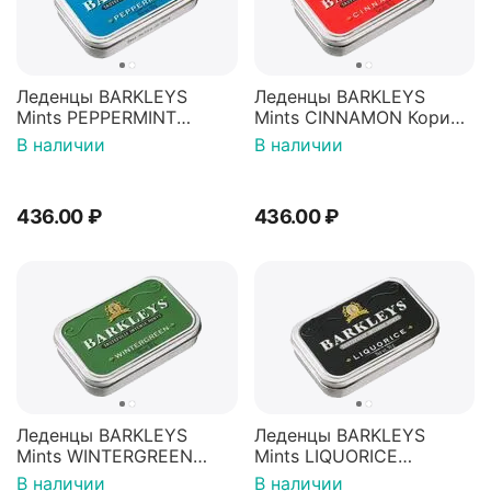
Леденцы BARKLEYS
Леденцы BARKLEYS
Mints PEPPERMINT
Mints CINNAMON Корица
Пеперминт 50г
50г
В наличии
В наличии
436.00
₽
436.00
₽
Леденцы BARKLEYS
Леденцы BARKLEYS
Mints WINTERGREEN
Mints LIQUORICE
Зимняя Свежесть 50г
Лакрица 50г
В наличии
В наличии