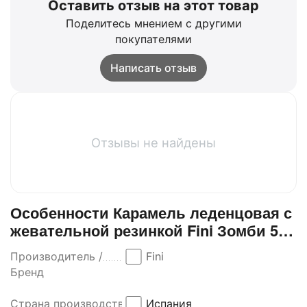
Оставить отзыв на этот товар
Поделитесь мнением с другими
покупателями
Написать отзыв
Отзывы не найдены
Особенности Карамель леденцовая с
жевательной резинкой Fini Зомби 5,2
гр x 200 шт
Производитель /
Fini
Бренд
Страна производства
Испания