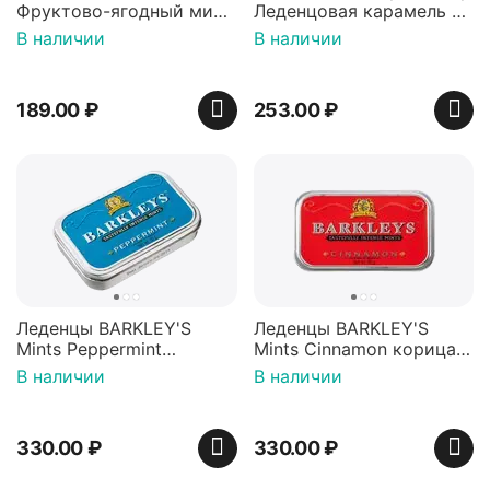
Фруктово-ягодный микс
Леденцовая карамель с
Красная банка 42 г,
игрушкой Ваки Манки
В наличии
В наличии
Пакистан
12г, Китай
189.00
₽
253.00
₽
Леденцы BARKLEY'S
Леденцы BARKLEY'S
Mints Peppermint
Mints Cinnamon корица
перечная мята 50г,
50г, Нидерланды
В наличии
В наличии
Нидерланды
330.00
₽
330.00
₽