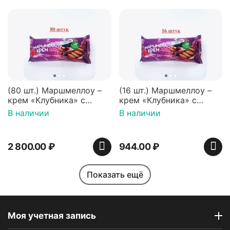
(80 шт.) Маршмеллоу –
(16 шт.) Маршмеллоу –
крем «Клубника» с
крем «Клубника» с
палочками (ТМ
палочками (ТМ
В наличии
В наличии
«Зефирный Лео»)
«Зефирный Лео»)
2 800.00
₽
944.00
₽
Показать ещё
Моя учетная запись