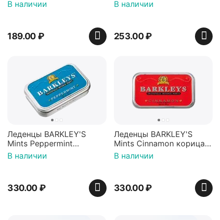
Красная банка 42 г,
игрушкой Ваки Манки
В наличии
В наличии
Пакистан
12г, Китай
189.00
₽
253.00
₽
Леденцы BARKLEY'S
Леденцы BARKLEY'S
Mints Peppermint
Mints Cinnamon корица
перечная мята 50г,
50г, Нидерланды
В наличии
В наличии
Нидерланды
330.00
₽
330.00
₽