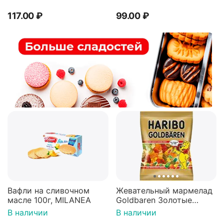
117.00
₽
99.00
₽
Вафли на сливочном
Жевательный мармелад
масле 100г, MILANEA
Goldbaren Золотые
мишки 100г, Германия
В наличии
В наличии