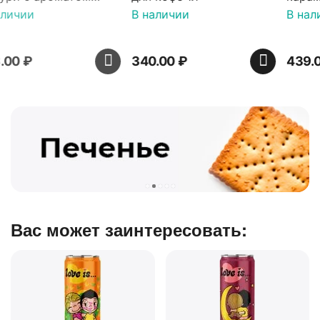
16 шт по 36 г ТМ Яшкино
В наличии
В наличии
340.00
₽
439.00
₽
Вас может заинтересовать: