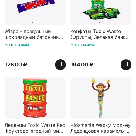
Wispa - воздушный
Конфеты Toxic Waste
шоколадный батончик
(Фрукты, Зеленая банка,
36 гр
42 гр).
В наличии
В наличии
126.00
₽
194.00
₽
Леденцы Toxic Waste Red
Kidsmania Wacky Monkey
Фруктово-ягодный микс
Леденцовая карамель с