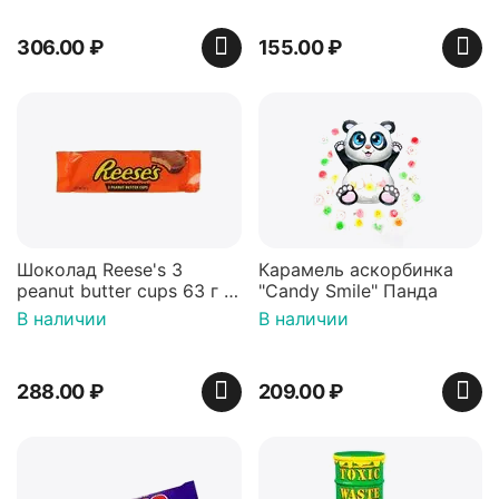
306.00
₽
155.00
₽
Шоколад Reese's 3
Карамель аскорбинка
peanut butter cups 63 г с
"Candy Smile" Панда
арахисовой пастой
В наличии
В наличии
288.00
₽
209.00
₽